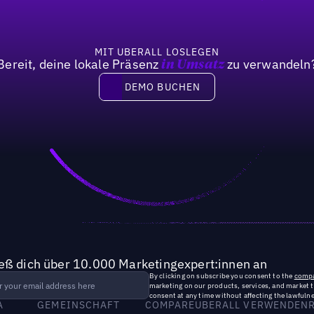
MIT UBERALL LOSLEGEN
Bereit, deine lokale Präsenz
zu verwandeln
in Umsatz
DEMO BUCHEN
DEMO BUCHEN
ieß dich über 10.000 Marketingexpert:innen an
By clicking on subscribe you consent to the
compa
marketing on our products, services, and market 
consent at any time without affecting the lawfulne
A
GEMEINSCHAFT
COMPARE
UBERALL VERWENDEN