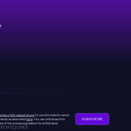
?
nies of the uberall group
to use this data for email
trends as described
here
. You can withdraw this
ss of the processing before its withdrawal.
RECHTLICHES