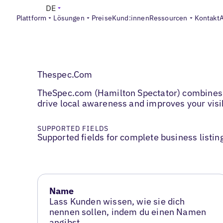
DE
Plattform
Lösungen
Preise
Kund:innen
Ressourcen
Kontakt
Thespec.Com
TheSpec.com (Hamilton Spectator) combines re
drive local awareness and improves your visib
SUPPORTED FIELDS
Supported fields for complete business listin
Name
Lass Kunden wissen, wie sie dich
nennen sollen, indem du einen Namen
angibst.