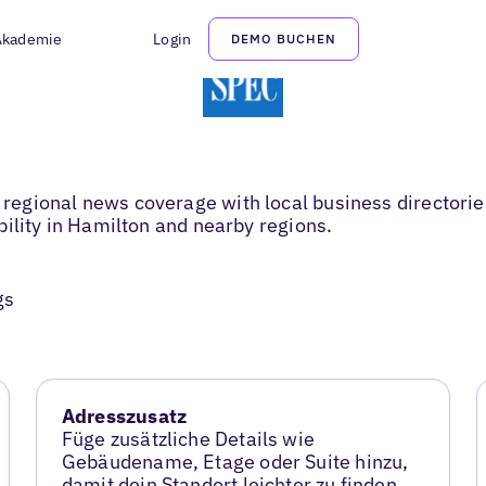
Akademie
Login
DEMO BUCHEN
gional news coverage with local business directories.
ility in Hamilton and nearby regions.
gs
Adresszusatz
Füge zusätzliche Details wie
Gebäudename, Etage oder Suite hinzu,
damit dein Standort leichter zu finden