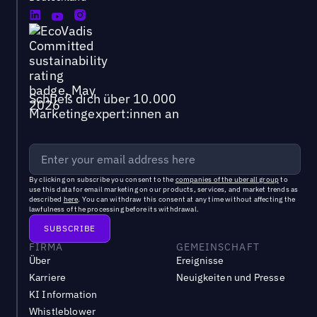
Schließ dich über 10.000
Marketingexpert:innen an
By clicking on subscribe you consent to the
companies of the uberall group
to
use this data for email marketing on our products, services, and market trends as
described
here
. You can withdraw this consent at any time without affecting the
lawfulness of the processing before its withdrawal.
FIRMA
GEMEINSCHAFT
Über
Ereignisse
Karriere
Neuigkeiten und Presse
KI Information
Whistleblower