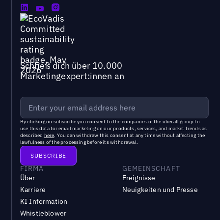
Schließ dich über 10.000
Marketingexpert:innen an
By clicking on subscribe you consent to the
companies of the uberall group
to
use this data for email marketing on our products, services, and market trends as
described
here
. You can withdraw this consent at any time without affecting the
lawfulness of the processing before its withdrawal.
FIRMA
GEMEINSCHAFT
Über
Ereignisse
Karriere
Neuigkeiten und Presse
KI Information
Whistleblower