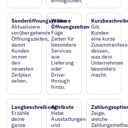
ermöglichen.
Sonderöffnungszeiten
Weitere
Kurzbeschreib
Aktualisiere
Öffnungszeiten
Gib
vorübergehende
Füge
Kunden
Öffnungszeiten,
Zeiten für
eine kurze
damit
besondere
Zusammenfass
Kunden
Services
dessen,
immer
wie
was dein
den
Lieferung
Unternehmen
neuesten
oder
besonders
Zeitplan
Drive-
macht.
sehen.
through
hinzu.
Langbeschreibung
Attribute
Zahlungsoptio
Erzähle
Hebe
Zeige,
deine
Ausstattungen
welche
ganze
und
Zahlungsmetho