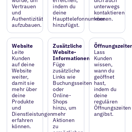
wurde, um
erreichen,
dich auch
Vertrauen
indem du
unterwegs
und
deine
kontaktieren
Authentizität
Haupttelefonnummer
können.
aufzubauen.
hinzufügst.
Website
Zusätzliche
Öffnungszeite
Leite
Website-
Lass
Kunden
Informationen
Kunden
auf deine
Füge
wissen,
Website
zusätzliche
wann du
weiter,
Links wie
geöffnet
damit sie
Buchungsseiten
hast,
mehr über
oder
indem du
deine
Online-
deine
Produkte
Shops
regulären
und
hinzu, um
Öffnungszeiten
Dienstleistungen
mehr
angibst.
erfahren
Aktionen
können.
zu