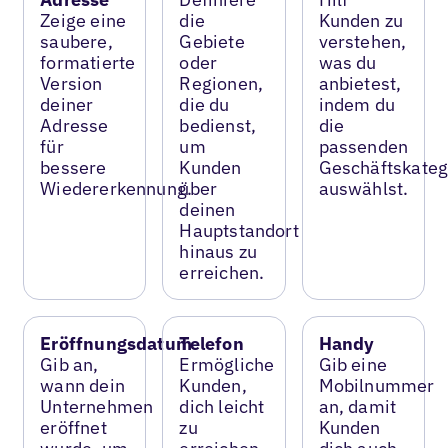
Zeige eine
die
Kunden zu
saubere,
Gebiete
verstehen,
formatierte
oder
was du
Version
Regionen,
anbietest,
deiner
die du
indem du
Adresse
bedienst,
die
für
um
passenden
bessere
Kunden
Geschäftskateg
Wiedererkennung.
über
auswählst.
deinen
Hauptstandort
hinaus zu
erreichen.
Eröffnungsdatum
Telefon
Handy
Gib an,
Ermögliche
Gib eine
wann dein
Kunden,
Mobilnummer
Unternehmen
dich leicht
an, damit
eröffnet
zu
Kunden