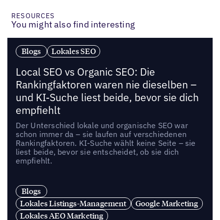
RESOURCES
You might also find interesting
Blogs
Lokales SEO
Local SEO vs Organic SEO: Die
Rankingfaktoren waren nie dieselben –
und KI-Suche liest beide, bevor sie dich
empfiehlt
Der Unterschied lokale und organische SEO war
schon immer da – sie laufen auf verschiedenen
Rankingfaktoren. KI-Suche wählt keine Seite – sie
liest beide, bevor sie entscheidet, ob sie dich
empfiehlt.
Blogs
Lokales Listings-Management
Google Marketing
Lokales AEO Marketing