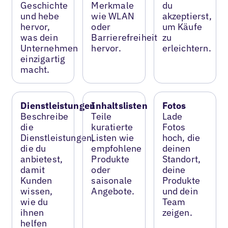
Geschichte
Merkmale
du
und hebe
wie WLAN
akzeptierst,
hervor,
oder
um Käufe
was dein
Barrierefreiheit
zu
Unternehmen
hervor.
erleichtern.
einzigartig
macht.
Dienstleistungen
Inhaltslisten
Fotos
Beschreibe
Teile
Lade
die
kuratierte
Fotos
Dienstleistungen,
Listen wie
hoch, die
die du
empfohlene
deinen
anbietest,
Produkte
Standort,
damit
oder
deine
Kunden
saisonale
Produkte
wissen,
Angebote.
und dein
wie du
Team
ihnen
zeigen.
helfen