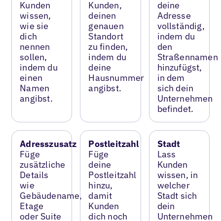
Kunden
Kunden,
deine
wissen,
deinen
Adresse
wie sie
genauen
vollständig,
dich
Standort
indem du
nennen
zu finden,
den
sollen,
indem du
Straßennamen
indem du
deine
hinzufügst,
einen
Hausnummer
in dem
Namen
angibst.
sich dein
angibst.
Unternehmen
befindet.
Adresszusatz
Postleitzahl
Stadt
Füge
Füge
Lass
zusätzliche
deine
Kunden
Details
Postleitzahl
wissen, in
wie
hinzu,
welcher
Gebäudename,
damit
Stadt sich
Etage
Kunden
dein
oder Suite
dich noch
Unternehmen