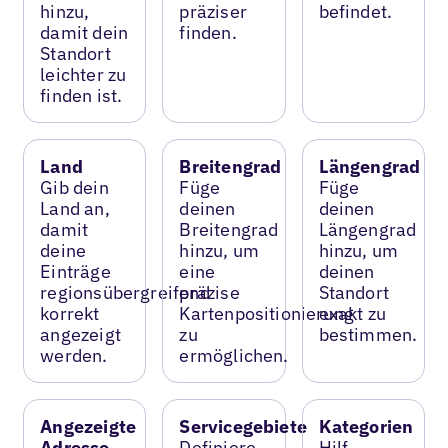
hinzu,
präziser
befindet.
damit dein
finden.
Standort
leichter zu
finden ist.
Land
Breitengrad
Längengrad
Gib dein
Füge
Füge
Land an,
deinen
deinen
damit
Breitengrad
Längengrad
deine
hinzu, um
hinzu, um
Einträge
eine
deinen
regionsübergreifend
präzise
Standort
korrekt
Kartenpositionierung
exakt zu
angezeigt
zu
bestimmen.
werden.
ermöglichen.
Angezeigte
Servicegebiete
Kategorien
Adresse
Definiere
Hilf