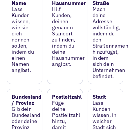
Name
Hausnummer
Straße
Lass
Hilf
Mach
Kunden
Kunden,
deine
wissen,
deinen
Adresse
wie sie
genauen
vollständig,
dich
Standort
indem du
nennen
zu finden,
den
sollen,
indem du
Straßennamen
indem du
deine
hinzufügst,
einen
Hausnummer
in dem
Namen
angibst.
sich dein
angibst.
Unternehmen
befindet.
Bundesland
Postleitzahl
Stadt
/ Provinz
Füge
Lass
Gib dein
deine
Kunden
Bundesland
Postleitzahl
wissen, in
oder deine
hinzu,
welcher
Provinz
damit
Stadt sich