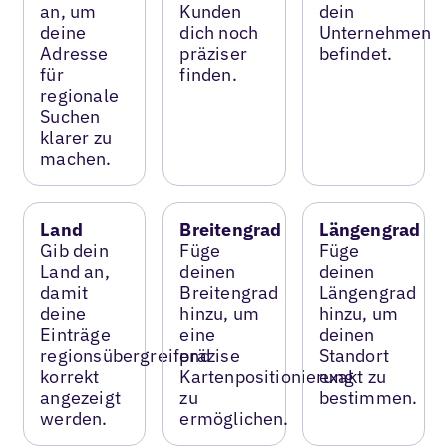
an, um
Kunden
dein
deine
dich noch
Unternehmen
Adresse
präziser
befindet.
für
finden.
regionale
Suchen
klarer zu
machen.
Land
Breitengrad
Längengrad
Gib dein
Füge
Füge
Land an,
deinen
deinen
damit
Breitengrad
Längengrad
deine
hinzu, um
hinzu, um
Einträge
eine
deinen
regionsübergreifend
präzise
Standort
korrekt
Kartenpositionierung
exakt zu
angezeigt
zu
bestimmen.
werden.
ermöglichen.