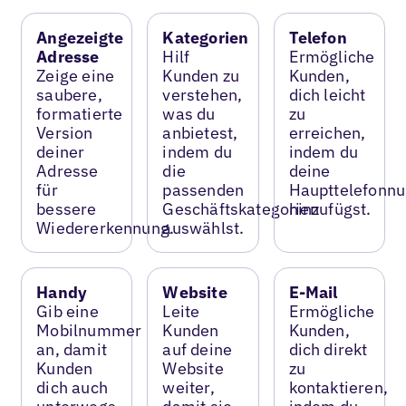
Angezeigte
Kategorien
Telefon
Adresse
Hilf
Ermögliche
Zeige eine
Kunden zu
Kunden,
saubere,
verstehen,
dich leicht
formatierte
was du
zu
Version
anbietest,
erreichen,
deiner
indem du
indem du
Adresse
die
deine
für
passenden
Haupttelefonn
bessere
Geschäftskategorien
hinzufügst.
Wiedererkennung.
auswählst.
Handy
Website
E-Mail
Gib eine
Leite
Ermögliche
Mobilnummer
Kunden
Kunden,
an, damit
auf deine
dich direkt
Kunden
Website
zu
dich auch
weiter,
kontaktieren,