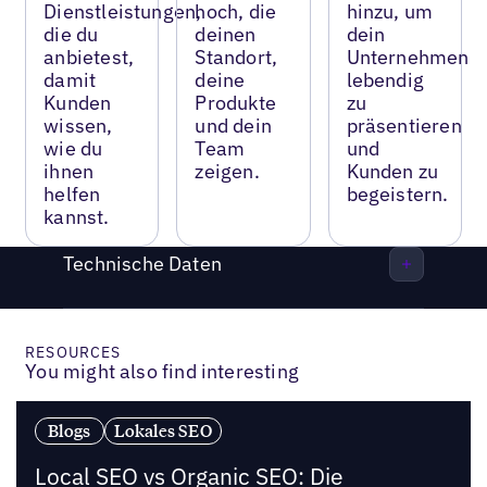
Dienstleistungen,
hoch, die
hinzu, um
die du
deinen
dein
anbietest,
Standort,
Unternehmen
damit
deine
lebendig
Kunden
Produkte
zu
wissen,
und dein
präsentieren
wie du
Team
und
ihnen
zeigen.
Kunden zu
helfen
begeistern.
kannst.
Technische Daten
RESOURCES
You might also find interesting
Blogs
Lokales SEO
Local SEO vs Organic SEO: Die