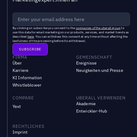
By clicking on subscribe you consent to the
companies of the uberall group
to
use this data for email marketing on our products, services, and market trends as
described
here
. You can withdraw this consent at any time without affecting the
lawfulness of the processing before its withdrawal.
FIRMA
GEMEINSCHAFT
Über
Ereignisse
Karriere
Neuigkeiten und Presse
KI Information
Whistleblower
COMPARE
UBERALL VERWENDEN
Akademie
Yext
Entwickler-Hub
RECHTLICHES
Imprint