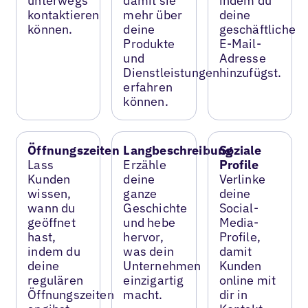
unterwegs
damit sie
indem du
kontaktieren
mehr über
deine
können.
deine
geschäftliche
Produkte
E-Mail-
und
Adresse
Dienstleistungen
hinzufügst.
erfahren
können.
Öffnungszeiten
Langbeschreibung
Soziale
Lass
Erzähle
Profile
Kunden
deine
Verlinke
wissen,
ganze
deine
wann du
Geschichte
Social-
geöffnet
und hebe
Media-
hast,
hervor,
Profile,
indem du
was dein
damit
deine
Unternehmen
Kunden
regulären
einzigartig
online mit
Öffnungszeiten
macht.
dir in