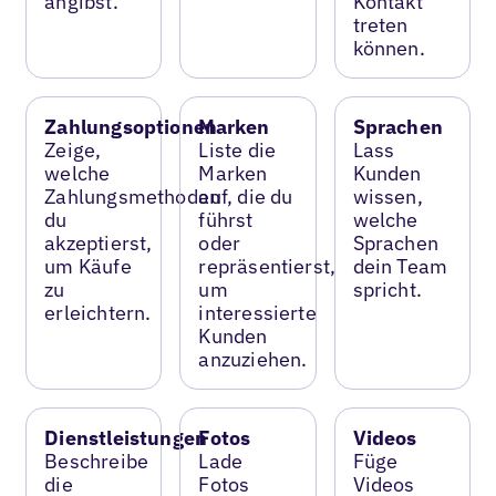
angibst.
Kontakt
treten
können.
Zahlungsoptionen
Marken
Sprachen
Zeige,
Liste die
Lass
welche
Marken
Kunden
Zahlungsmethoden
auf, die du
wissen,
du
führst
welche
akzeptierst,
oder
Sprachen
um Käufe
repräsentierst,
dein Team
zu
um
spricht.
erleichtern.
interessierte
Kunden
anzuziehen.
Dienstleistungen
Fotos
Videos
Beschreibe
Lade
Füge
die
Fotos
Videos