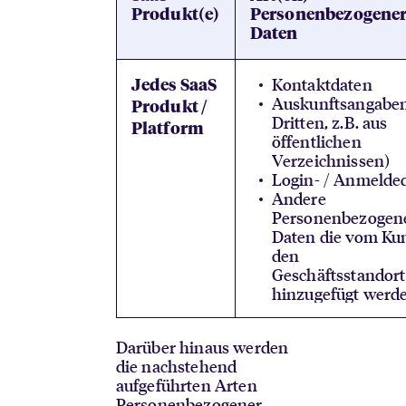
Produkt(e)
Personenbezogene
Daten
Kontaktdaten
Jedes SaaS
Auskunftsangaben
Produkt /
Dritten, z.B. aus
Platform
öffentlichen
Verzeichnissen)
Login- / Anmelde
Andere
Personenbezogen
Daten die vom Ku
den
Geschäftsstandor
hinzugefügt werd
Darüber hinaus werden
die nachstehend
aufgeführten Arten
Personenbezogener