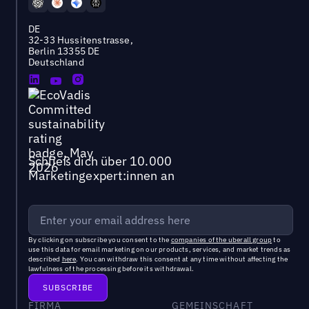
DE
32-33 Hussitenstrasse,
Berlin 13355 DE
Deutschland
Schließ dich über 10.000
Marketingexpert:innen an
By clicking on subscribe you consent to the
companies of the uberall group
to
use this data for email marketing on our products, services, and market trends as
described
here
. You can withdraw this consent at any time without affecting the
lawfulness of the processing before its withdrawal.
FIRMA
GEMEINSCHAFT