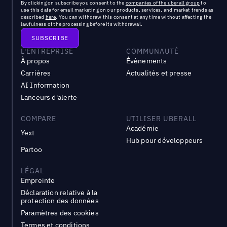
By clicking on subscribe you consent to the
companies of the uberall group
to
use this data for email marketing on our products, services, and market trends as
described
here
. You can withdraw this consent at any time without affecting the
lawfulness of the processing before its withdrawal.
L'ENTREPRISE
COMMUNAUTÉ
À propos
Évènements
Carrières
Actualités et presse
AI Information
Lanceurs d'alerte
COMPARE
UTILISER UBERALL
Académie
Yext
Hub pour développeurs
Partoo
LÉGAL
Empreinte
Déclaration relative à la
protection des données
Paramètres des cookies
Termes et conditions