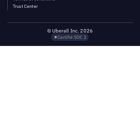
Trust Center
©
Uberall Inc.
2026
Certifié SOC 2