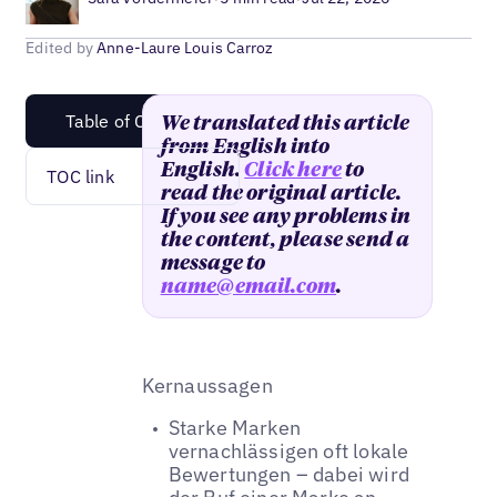
Edited by
Anne-Laure Louis Carroz
Table of Content
We translated this article
from English into
English.
Click here
to
TOC link
read the original article.
If you see any problems in
the content, please send a
message to
name@email.com
.
Kernaussagen
Starke Marken
vernachlässigen oft lokale
Bewertungen – dabei wird