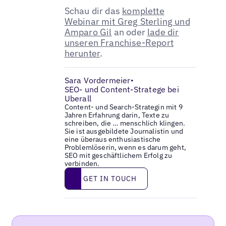
Schau dir das
komplette
Webinar mit Greg Sterling und
Amparo Gil
an oder
lade dir
unseren Franchise-Report
herunter
.
Sara Vordermeier
•
SEO- und Content-Stratege bei
Uberall
Content- und Search-Strategin mit 9
Jahren Erfahrung darin, Texte zu
schreiben, die … menschlich klingen.
Sie ist ausgebildete Journalistin und
eine überaus enthusiastische
Problemlöserin, wenn es darum geht,
SEO mit geschäftlichem Erfolg zu
verbinden.
Get in touch
GET IN TOUCH