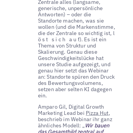
Zentrale alles (langsame,
generische, unpersönliche
Antworten) – oder die
Standorte machen, was sie
wollen (und die Markenstimme,
die der Zentrale so wichtig ist, l
ö s t s i c h a u f). Es ist ein
Thema von Struktur und
Skalierung. Genau diese
Geschwindigkeitslücke hat
unsere Studie aufgezeigt, und
genau hier setzt das Webinar
an: Standorte spüren den Druck
des Bewertungsvolumens,
setzen aber selten KI dagegen
ein.
Amparo Gil, Digital Growth
Marketing Lead bei
Pizza Hut
,
beschrieb im Webinar ihr ganz
ähnliches Modell: „
Wir bauen
das Gesamtbild zentral auf,