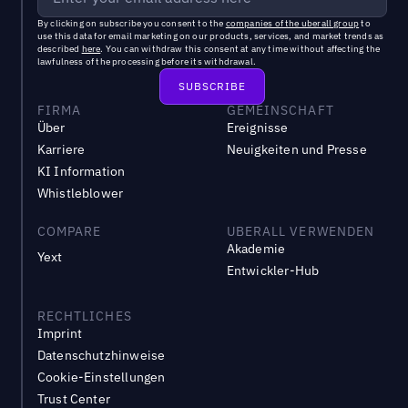
By clicking on subscribe you consent to the
companies of the uberall group
to
use this data for email marketing on our products, services, and market trends as
described
here
. You can withdraw this consent at any time without affecting the
lawfulness of the processing before its withdrawal.
FIRMA
GEMEINSCHAFT
Über
Ereignisse
Karriere
Neuigkeiten und Presse
KI Information
Whistleblower
COMPARE
UBERALL VERWENDEN
Akademie
Yext
Entwickler-Hub
RECHTLICHES
Imprint
Datenschutzhinweise
Cookie-Einstellungen
Trust Center