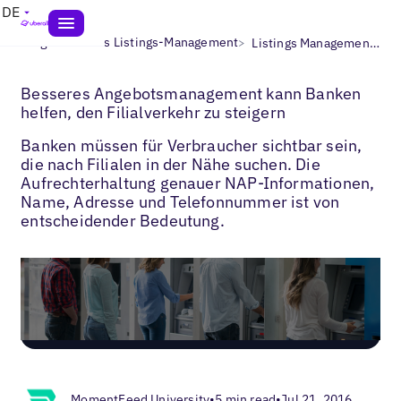
DE
>
>
Blogs
Lokales Listings-Management
Listings Management for Banks
Besseres Angebotsmanagement kann Banken
helfen, den Filialverkehr zu steigern
Banken müssen für Verbraucher sichtbar sein,
die nach Filialen in der Nähe suchen. Die
Aufrechterhaltung genauer NAP-Informationen,
Name, Adresse und Telefonnummer ist von
entscheidender Bedeutung.
MomentFeed University
•
5 min read
•
Jul 21, 2016