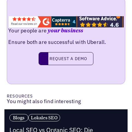
Your people are
your business
Ensure both are successful with Uberall.
Request a demo
REQUEST A DEMO
RESOURCES
You might also find interesting
Blogs
Lokales SEO
Local SEO vs Organic SEO: Die