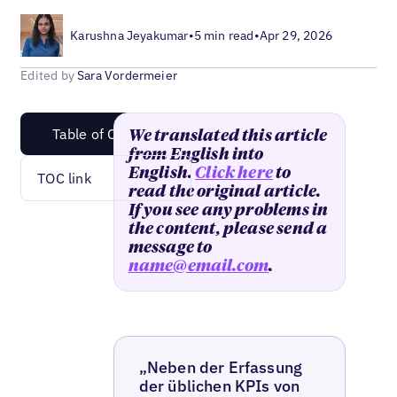
Karushna Jeyakumar
•
5 min read
•
Apr 29, 2026
Edited by
Sara Vordermeier
Table of Content
We translated this article
from English into
English.
Click here
to
TOC link
read the original article.
If you see any problems in
the content, please send a
message to
name@email.com
.
„Neben der Erfassung
der üblichen KPIs von