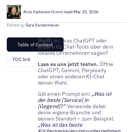
Aino Valtonen
•
5 min read
•
Mar 25, 2026
Edited by
Sara Vordermeier
Weißt du, was ChatGPT oder
Table of Content
andere KI-Chat-Tools über dein
lokales Unternehmen sagen?
TOC link
Lass es uns jetzt testen.
Öffne
ChatGPT, Gemini, Perplexity
oder einen anderen KI-Chat
deiner Wahl.
Gib einen Prompt ein:
„Was ist
der beste [Service] in
[Gegend]?“
Verwende dabei
deine eigene Branche und
deinen Standort – zum Beispiel:
„Was ist das beste
Küchenrenovierungsunternehmen