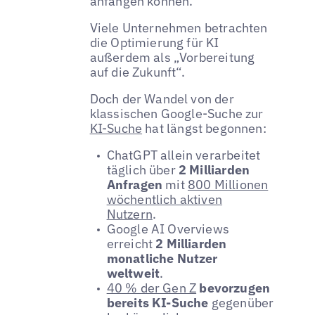
anfangen können.
Viele Unternehmen betrachten
die Optimierung für KI
außerdem als „Vorbereitung
auf die Zukunft“.
Doch der Wandel von der
klassischen Google-Suche zur
KI-Suche
hat längst begonnen:
ChatGPT allein verarbeitet
täglich über
2 Milliarden
Anfragen
mit
800 Millionen
wöchentlich aktiven
Nutzern
.
Google AI Overviews
erreicht
2 Milliarden
monatliche Nutzer
weltweit
.
40 % der Gen Z
bevorzugen
bereits KI-Suche
gegenüber