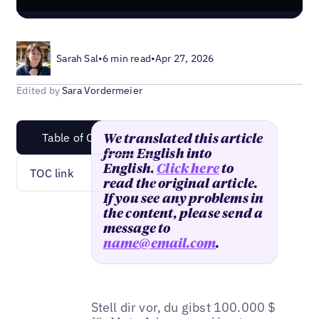
Sarah Sal
•
6 min read
•
Apr 27, 2026
Edited by
Sara Vordermeier
Table of Content
We translated this article
from English into
English.
Click here
to
TOC link
read the original article.
If you see any problems in
the content, please send a
message to
name@email.com
.
Stell dir vor, du gibst 100.000 $