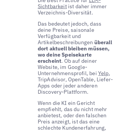
Die Best Practice für
LLM-
Sichtbarkeit
ist daher immer
Verzeichnis-Diversität.
Das bedeutet jedoch, dass
deine Preise, saisonale
Verfügbarkeit und
Artikelbeschreibungen
überall
dort aktuell bleiben müssen,
wo deine Speisekarte
erscheint
. Ob auf deiner
Website, im Google-
Unternehmensprofil, bei
Yelp
,
TripAdvisor, OpenTable, Liefer-
Apps oder jeder anderen
Discovery-Plattform.
Wenn die KI ein Gericht
empfiehlt, das du nicht mehr
anbietest, oder den falschen
Preis anzeigt, ist das eine
schlechte Kundenerfahrung,