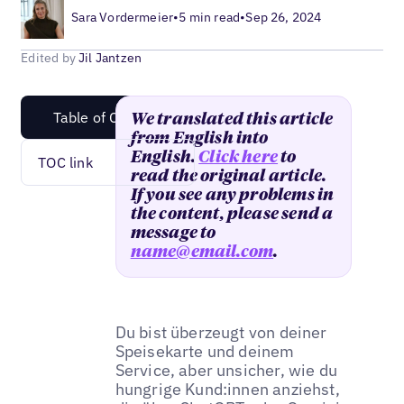
Sara Vordermeier
•
5 min read
•
Sep 26, 2024
Edited by
Jil Jantzen
Table of Content
We translated this article
from English into
English.
Click here
to
TOC link
read the original article.
If you see any problems in
the content, please send a
message to
name@email.com
.
Du bist überzeugt von deiner
Speisekarte und deinem
Service, aber unsicher, wie du
hungrige Kund:innen anziehst,