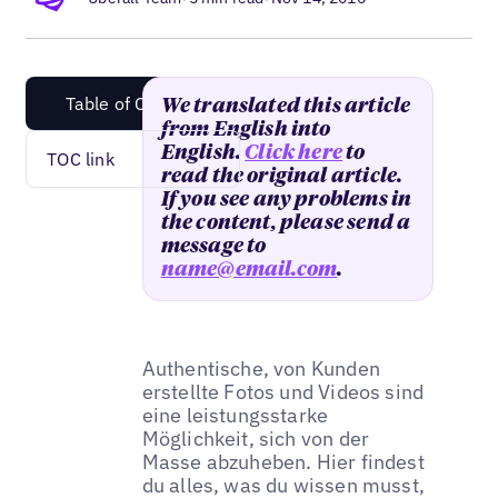
Table of Content
We translated this article
from English into
English.
Click here
to
TOC link
read the original article.
If you see any problems in
the content, please send a
message to
name@email.com
.
Authentische, von Kunden
erstellte Fotos und Videos sind
eine leistungsstarke
Möglichkeit, sich von der
Masse abzuheben. Hier findest
du alles, was du wissen musst,