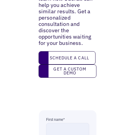
help you achieve
similar results. Get a
personalized
consultation and
discover the
opportunities waiting
for your business.
Schedule a call
SCHEDULE A CALL
Get a custom demo
GET A CUSTOM
DEMO