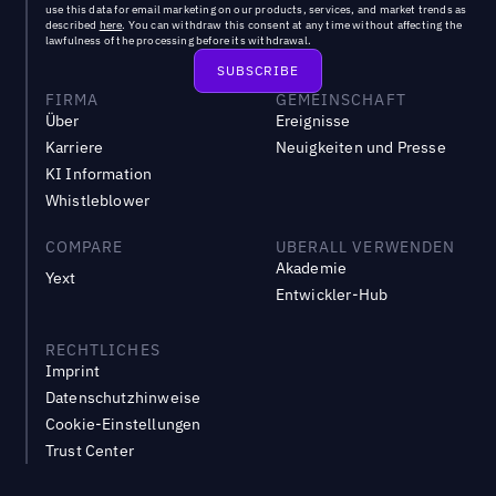
use this data for email marketing on our products, services, and market trends as
described
here
. You can withdraw this consent at any time without affecting the
lawfulness of the processing before its withdrawal.
FIRMA
GEMEINSCHAFT
Über
Ereignisse
Karriere
Neuigkeiten und Presse
KI Information
Whistleblower
COMPARE
UBERALL VERWENDEN
Akademie
Yext
Entwickler-Hub
RECHTLICHES
Imprint
Datenschutzhinweise
Cookie-Einstellungen
Trust Center