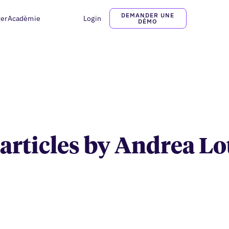
DEMANDER UNE
ter
Acadèmie
Login
Andrea Lotito
DÉMO
 articles by Andrea Lo