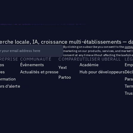
rche locale, IA, croissance multi-établissements — da
By clicking on subscribe you consent to the
compa
marketing on our products, services, and market 
consent at any time without affecting the lawfulne
TREPRISE
COMMUNAUTÉ
COMPARE
UTILISER UBERALL
LÉG
os
Évènements
Académie
Emp
Yext
res
Actualités et presse
Hub pour développeurs
Décl
Partoo
ormation
Para
rs d'alerte
Term
Trus