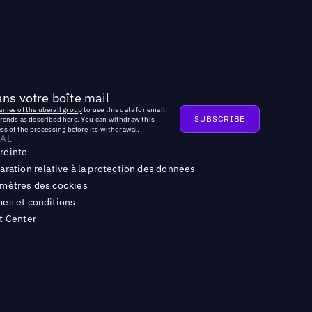
ns votre boîte mail
nies of the uberall group
to use this data for email
trends as described
here
. You can withdraw this
ss of the processing before its withdrawal.
AL
reinte
aration relative à la protection des données
mètres des cookies
es et conditions
t Center