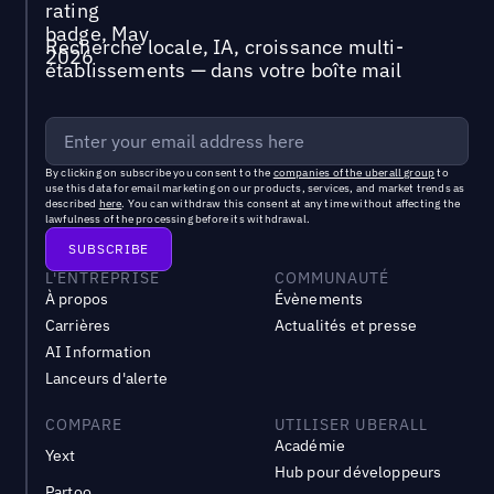
Recherche locale, IA, croissance multi-
établissements — dans votre boîte mail
By clicking on subscribe you consent to the
companies of the uberall group
to
use this data for email marketing on our products, services, and market trends as
described
here
. You can withdraw this consent at any time without affecting the
lawfulness of the processing before its withdrawal.
L'ENTREPRISE
COMMUNAUTÉ
À propos
Évènements
Carrières
Actualités et presse
AI Information
Lanceurs d'alerte
COMPARE
UTILISER UBERALL
Académie
Yext
Hub pour développeurs
Partoo