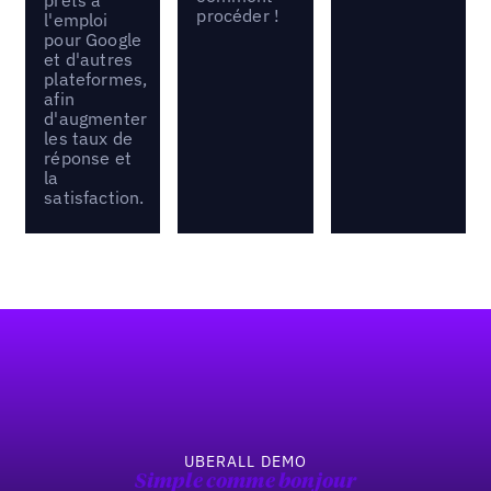
procéder !
l'emploi
pour Google
et d'autres
plateformes,
afin
d'augmenter
les taux de
réponse et
la
satisfaction.
Pied de page
UBERALL DEMO
Simple comme bonjour