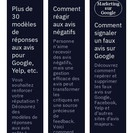
Marketing
Plus de
Comment
sur
Google
30
réagir
modèles
aux avis
Comment
de
négatifs
signaler
réponses
un faux
Personne
aux avis
n'aime
avis sur
recevoir
pour
Google
des avis
Google,
négatifs,
Découvrez
mais une
Yelp, etc.
comment
gestion
repérer et
efficace des
Vous
supprimer
avis peut
souhaitez
les faux
transformer
renforcer
avis sur
les
votre
Google,
critiques en
réputation ?
Facebook,
une source
Découvrez
Yelp et
précieuse
des
d'autres
de
modèles de
sites d'avis
feedback.
réponses
majeurs.
Voici
aux avis
comment
prêts à