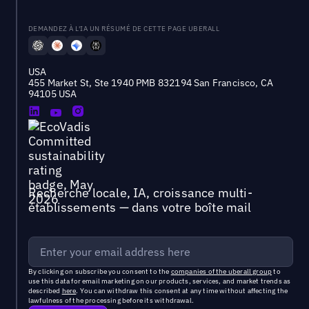
DEMANDEZ À L'IA UN RÉSUMÉ DE CETTE PAGE UBERALL
USA
455 Market St, Ste 1940 PMB 832194 San Francisco, CA
94105 USA
Recherche locale, IA, croissance multi-
établissements — dans votre boîte mail
By clicking on subscribe you consent to the
companies of the uberall group
to
use this data for email marketing on our products, services, and market trends as
described
here
. You can withdraw this consent at any time without affecting the
lawfulness of the processing before its withdrawal.