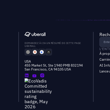
Reche
DEMANDEZ À L'IA UN RÉSUMÉ DE CETTE PAGE
UBERALL
L'EN
À prop
Carriè
USA
455 Market St, Ste 1940 PMB 832194
AI Inf
San Francisco, CA 94105 USA
Lanceu