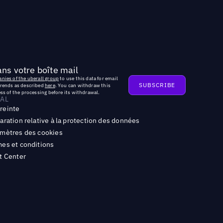
ns votre boîte mail
nies of the uberall group
to use this data for email
trends as described
here
. You can withdraw this
ss of the processing before its withdrawal.
AL
reinte
aration relative à la protection des données
mètres des cookies
es et conditions
t Center