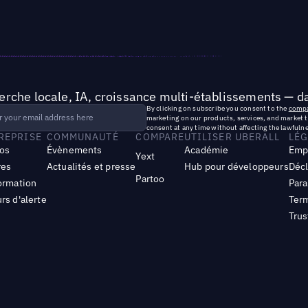
rche locale, IA, croissance multi-établissements — da
By clicking on subscribe you consent to the
compa
marketing on our products, services, and market 
consent at any time without affecting the lawfulne
TREPRISE
COMMUNAUTÉ
COMPARE
UTILISER UBERALL
LÉG
os
Évènements
Académie
Emp
Yext
res
Actualités et presse
Hub pour développeurs
Décl
Partoo
ormation
Para
rs d'alerte
Term
Trus