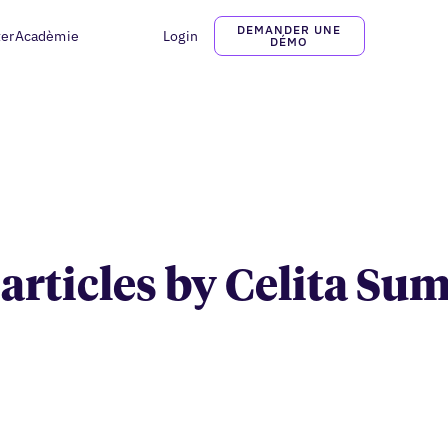
DEMANDER UNE
ter
Acadèmie
Login
Celita Summa
DÉMO
 articles by Celita S