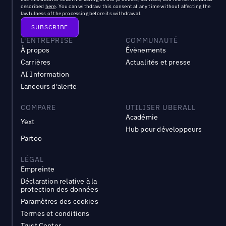
described
here
. You can withdraw this consent at any time without affecting the
lawfulness of the processing before its withdrawal.
L'ENTREPRISE
COMMUNAUTÉ
À propos
Évènements
Carrières
Actualités et presse
AI Information
Lanceurs d'alerte
COMPARE
UTILISER UBERALL
Académie
Yext
Hub pour développeurs
Partoo
LÉGAL
Empreinte
Déclaration relative à la
protection des données
Paramètres des cookies
Termes et conditions
Trust Center