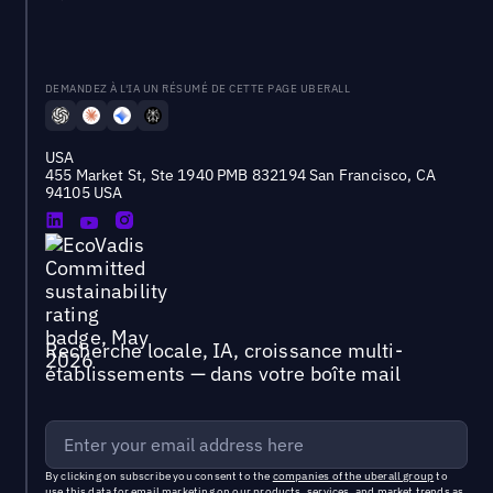
DEMANDEZ À L'IA UN RÉSUMÉ DE CETTE PAGE UBERALL
USA
455 Market St, Ste 1940 PMB 832194 San Francisco, CA
94105 USA
Recherche locale, IA, croissance multi-
établissements — dans votre boîte mail
By clicking on subscribe you consent to the
companies of the uberall group
to
use this data for email marketing on our products, services, and market trends as