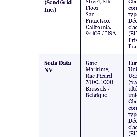
Street, 5th
Cla
(SendGrid
Floor
con
Inc.)
San
typ
Francisco,
Déc
California,
d'a
94105 / USA
(EU
Pri
Fr
Gare
Eu
Soda Data
Maritime,
Uni
NV
Rue Picard
US
7/100, 1000
(tr
Brussels /
ult
Belgique
uni
Cla
con
typ
Déc
d'a
(EU