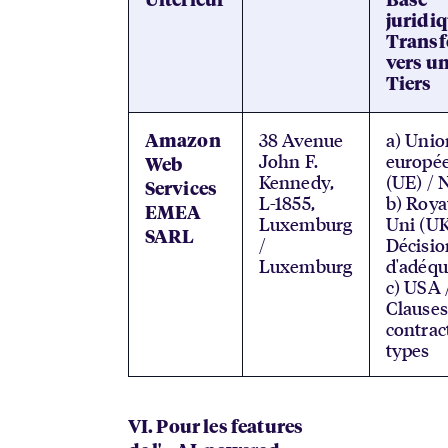
Ultérieur
Base
juridi
Transf
vers u
Tiers
38 Avenue
a) Unio
Amazon
John F.
europé
Web
Kennedy,
(UE) / 
Services
L-1855,
b) Roy
EMEA
Luxemburg
Uni (UK
SARL
/
Décisio
Luxemburg
d'adéqu
c) USA 
Clauses
contrac
types
VI. Pour les features