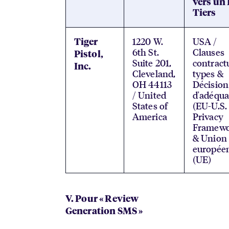
vers un
Tiers
1220 W.
USA /
Tiger
6th St.
Clauses
Pistol,
Suite 201,
contract
Inc.
Cleveland,
types &
OH 44113
Décision
/ United
d'adéqua
States of
(EU-U.S.
America
Privacy
Framewo
& Union
europée
(UE)
V. Pour « Review
Generation SMS »