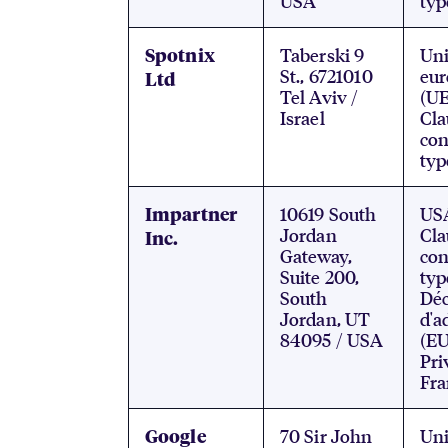
USA
typ
Taberski 9
Un
Spotnix
St., 6721010
eu
Ltd
Tel Aviv /
(UE
Israel
Cla
con
typ
10619 South
US
Impartner
Jordan
Cla
Inc.
Gateway,
con
Suite 200,
typ
South
Déc
Jordan, UT
d'a
84095 / USA
(EU
Pri
Fr
70 Sir John
Un
Google