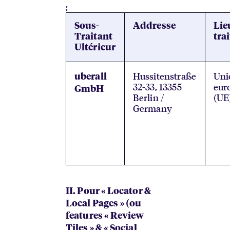
:
Sous-
Addresse
Lie
Traitant
tra
Ultérieur
Hussitenstraße
Uni
uberall
32-33, 13355
eur
GmbH
Berlin /
(UE
Germany
II. Pour « Locator &
Local Pages » (ou
features « Review
Tiles » & « Social