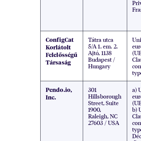
Pri
Fr
Tátra utca
Un
ConfigCat
5/A 1. em. 2.
eu
Korlátolt
Ajtó, 1138
(UE
Felelősségű
Budapest /
Cla
Társaság
Hungary
con
typ
301
a) 
Pendo.io,
Hillsborough
eu
Inc.
Street, Suite
(UE
1900,
b) 
Raleigh, NC
Cla
27603 / USA
con
typ
Déc