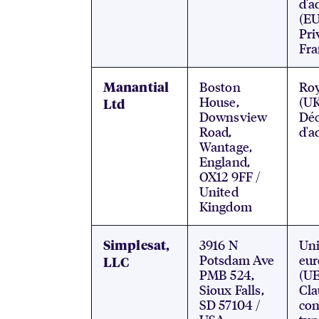
d'a
(EU
Pri
Fr
Boston
Ro
Manantial
House,
(UK
Ltd
Downsview
Déc
Road,
d'a
Wantage,
England,
OX12 9FF /
United
Kingdom
3916 N
Un
Simplesat,
Potsdam Ave
eu
LLC
PMB 524,
(UE
Sioux Falls,
Cla
SD 57104 /
con