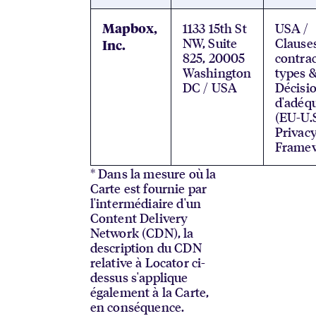
1133 15th St
USA /
Mapbox,
NW, Suite
Clause
Inc.
825, 20005
contrac
Washington
types 
DC / USA
Décisi
d'adéq
(EU-U.
Privac
Framew
* Dans la mesure où la
Carte est fournie par
l'intermédiaire d'un
Content Delivery
Network (CDN), la
description du CDN
relative à Locator ci-
dessus s'applique
également à la Carte,
en conséquence.