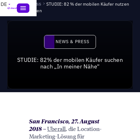
News & Press
>
DE
STUDIE: 82 % der mobilen Käufer nutzen
Near-Me-Suchen
News & Press
NEWS & PRESS
STUDIE: 82% der mobilen Käufer suchen
nach „In meiner Nähe“
San Francisco, 27. August
Uberall
, die Location-
2018
–
Marketing-Lösung für