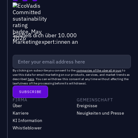
Schließ dich über 10.000
Marketingexpert:innen an
By clicking on subscribe you consent to the
companies of the uberall group
to
use this data for email marketing on our products, services, and market trends as
described
here
. You can withdraw this consent at any time without affecting the
lawfulness of the processing before its withdrawal.
FIRMA
GEMEINSCHAFT
Über
Ereignisse
Karriere
Neuigkeiten und Presse
KI Information
Whistleblower