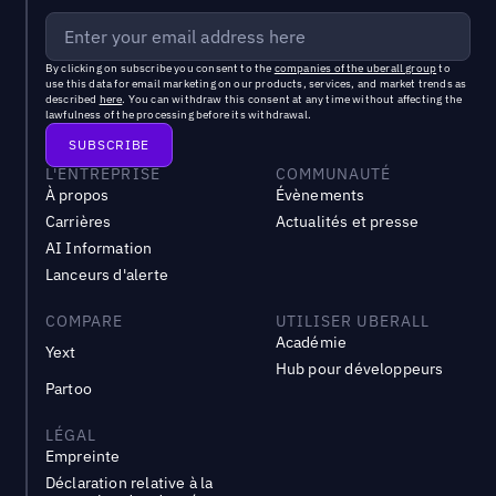
By clicking on subscribe you consent to the
companies of the uberall group
to
use this data for email marketing on our products, services, and market trends as
described
here
. You can withdraw this consent at any time without affecting the
lawfulness of the processing before its withdrawal.
L'ENTREPRISE
COMMUNAUTÉ
À propos
Évènements
Carrières
Actualités et presse
AI Information
Lanceurs d'alerte
COMPARE
UTILISER UBERALL
Académie
Yext
Hub pour développeurs
Partoo
LÉGAL
Empreinte
Déclaration relative à la