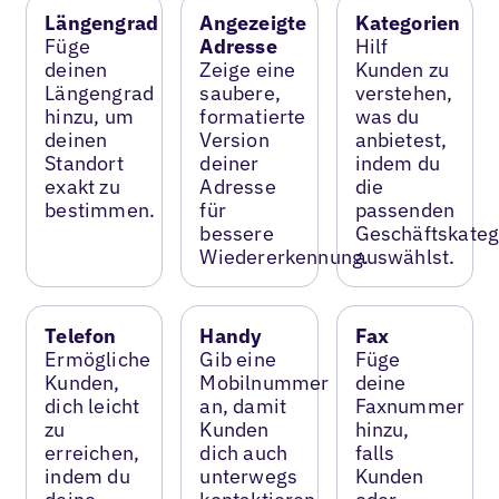
Längengrad
Angezeigte
Kategorien
Füge
Adresse
Hilf
deinen
Zeige eine
Kunden zu
Längengrad
saubere,
verstehen,
hinzu, um
formatierte
was du
deinen
Version
anbietest,
Standort
deiner
indem du
exakt zu
Adresse
die
bestimmen.
für
passenden
bessere
Geschäftskateg
Wiedererkennung.
auswählst.
Telefon
Handy
Fax
Ermögliche
Gib eine
Füge
Kunden,
Mobilnummer
deine
dich leicht
an, damit
Faxnummer
zu
Kunden
hinzu,
erreichen,
dich auch
falls
indem du
unterwegs
Kunden