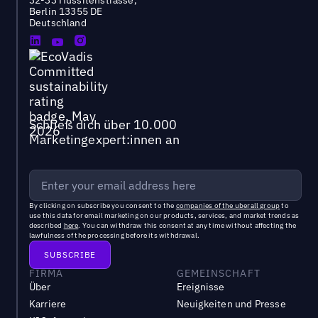
32-33 Hussitenstrasse,
Berlin 13355 DE
Deutschland
Schließ dich über 10.000
Marketingexpert:innen an
By clicking on subscribe you consent to the
companies of the uberall group
to
use this data for email marketing on our products, services, and market trends as
described
here
. You can withdraw this consent at any time without affecting the
lawfulness of the processing before its withdrawal.
FIRMA
GEMEINSCHAFT
Über
Ereignisse
Karriere
Neuigkeiten und Presse