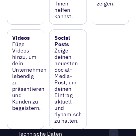
ihnen
zeigen.
helfen
kannst.
Videos
Social
Füge
Posts
Videos
Zeige
hinzu, um
deinen
dein
neuesten
Unternehmen
Social-
lebendig
Media-
zu
Post, um
präsentieren
deinen
und
Eintrag
Kunden zu
aktuell
begeistern.
und
dynamisch
zu halten.
Technische Daten