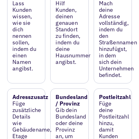
Lass
Hilf
Mach
Kunden
Kunden,
deine
wissen,
deinen
Adresse
wie sie
genauen
vollständig,
dich
Standort
indem du
nennen
zu finden,
den
sollen,
indem du
Straßennamen
indem du
deine
hinzufügst,
einen
Hausnummer
in dem
Namen
angibst.
sich dein
angibst.
Unternehmen
befindet.
Adresszusatz
Bundesland
Postleitzahl
Füge
/ Provinz
Füge
zusätzliche
Gib dein
deine
Details
Bundesland
Postleitzahl
wie
oder deine
hinzu,
Gebäudename,
Provinz
damit
Etage
an, um
Kunden