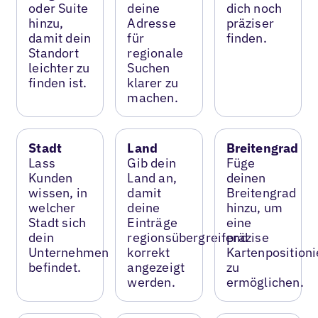
oder Suite
deine
dich noch
hinzu,
Adresse
präziser
damit dein
für
finden.
Standort
regionale
leichter zu
Suchen
finden ist.
klarer zu
machen.
Stadt
Land
Breitengrad
Lass
Gib dein
Füge
Kunden
Land an,
deinen
wissen, in
damit
Breitengrad
welcher
deine
hinzu, um
Stadt sich
Einträge
eine
dein
regionsübergreifend
präzise
Unternehmen
korrekt
Kartenposition
befindet.
angezeigt
zu
werden.
ermöglichen.