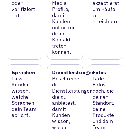
oder
Media-
akzeptierst,
verifiziert
Profile,
um Käufe
hat.
damit
zu
Kunden
erleichtern.
online mit
dir in
Kontakt
treten
können.
Sprachen
Dienstleistungen
Fotos
Lass
Beschreibe
Lade
Kunden
die
Fotos
wissen,
Dienstleistungen,
hoch, die
welche
die du
deinen
Sprachen
anbietest,
Standort,
dein Team
damit
deine
spricht.
Kunden
Produkte
wissen,
und dein
wie du
Team