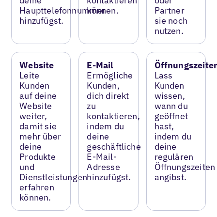
deine
kontaktieren
oder
Haupttelefonnummer
können.
Partner
hinzufügst.
sie noch
nutzen.
Website
E-Mail
Öffnungszeite
Leite
Ermögliche
Lass
Kunden
Kunden,
Kunden
auf deine
dich direkt
wissen,
Website
zu
wann du
weiter,
kontaktieren,
geöffnet
damit sie
indem du
hast,
mehr über
deine
indem du
deine
geschäftliche
deine
Produkte
E-Mail-
regulären
und
Adresse
Öffnungszeiten
Dienstleistungen
hinzufügst.
angibst.
erfahren
können.