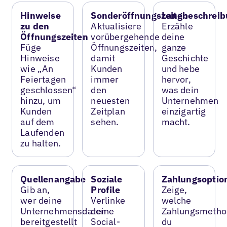
Hinweise
Sonderöffnungszeiten
Langbeschreib
zu den
Aktualisiere
Erzähle
Öffnungszeiten
vorübergehende
deine
Füge
Öffnungszeiten,
ganze
Hinweise
damit
Geschichte
wie „An
Kunden
und hebe
Feiertagen
immer
hervor,
geschlossen“
den
was dein
hinzu, um
neuesten
Unternehmen
Kunden
Zeitplan
einzigartig
auf dem
sehen.
macht.
Laufenden
zu halten.
Quellenangabe
Soziale
Zahlungsoptio
Gib an,
Profile
Zeige,
wer deine
Verlinke
welche
Unternehmensdaten
deine
Zahlungsmetho
bereitgestellt
Social-
du