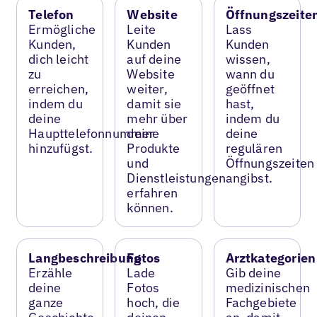
Telefon
Website
Öffnungszeite
Ermögliche
Leite
Lass
Kunden,
Kunden
Kunden
dich leicht
auf deine
wissen,
zu
Website
wann du
erreichen,
weiter,
geöffnet
indem du
damit sie
hast,
deine
mehr über
indem du
Haupttelefonnummer
deine
deine
hinzufügst.
Produkte
regulären
und
Öffnungszeiten
Dienstleistungen
angibst.
erfahren
können.
Langbeschreibung
Fotos
Arztkategorien
Erzähle
Lade
Gib deine
deine
Fotos
medizinischen
ganze
hoch, die
Fachgebiete