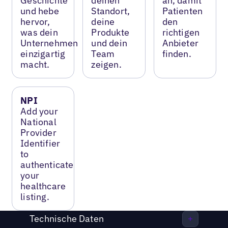
Geschichte
deinen
an, damit
und hebe
Standort,
Patienten
hervor,
deine
den
was dein
Produkte
richtigen
Unternehmen
und dein
Anbieter
einzigartig
Team
finden.
macht.
zeigen.
NPI
Add your
National
Provider
Identifier
to
authenticate
your
healthcare
listing.
Technische Daten