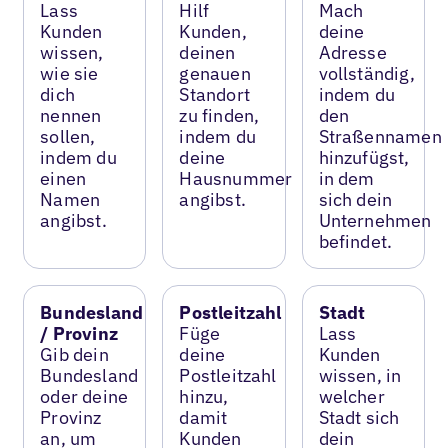
Lass
Hilf
Mach
Kunden
Kunden,
deine
wissen,
deinen
Adresse
wie sie
genauen
vollständig,
dich
Standort
indem du
nennen
zu finden,
den
sollen,
indem du
Straßennamen
indem du
deine
hinzufügst,
einen
Hausnummer
in dem
Namen
angibst.
sich dein
angibst.
Unternehmen
befindet.
Bundesland
Postleitzahl
Stadt
/ Provinz
Füge
Lass
Gib dein
deine
Kunden
Bundesland
Postleitzahl
wissen, in
oder deine
hinzu,
welcher
Provinz
damit
Stadt sich
an, um
Kunden
dein