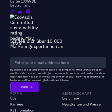
Berlin 13355 DE
Deutschland
Schließ dich über 10.000
Marketingexpert:innen an
By clicking on subscribe you consent to the
companies of the uberall group
to
use this data for email marketing on our products, services, and market trends as
described
here
. You can withdraw this consent at any time without affecting the
lawfulness of the processing before its withdrawal.
FIRMA
GEMEINSCHAFT
Über
Ereignisse
Karriere
Neuigkeiten und Presse
KI Information