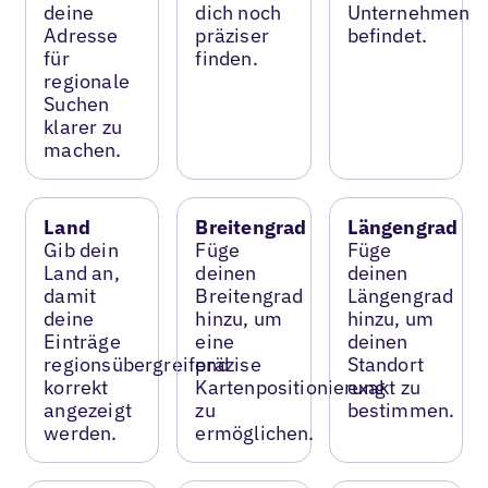
deine
dich noch
Unternehmen
Adresse
präziser
befindet.
für
finden.
regionale
Suchen
klarer zu
machen.
Land
Breitengrad
Längengrad
Gib dein
Füge
Füge
Land an,
deinen
deinen
damit
Breitengrad
Längengrad
deine
hinzu, um
hinzu, um
Einträge
eine
deinen
regionsübergreifend
präzise
Standort
korrekt
Kartenpositionierung
exakt zu
angezeigt
zu
bestimmen.
werden.
ermöglichen.