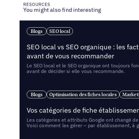
RESOURCES
You might also find interesting
Blogs
SEO local
SEO local vs SEO organique : les fac
avant de vous recommander
Le SEO local et le SEO organique ont toujours fon
avant de décider si elle vous recommande.
Blogs
Optimisation des fiches locales
Marketi
Vos catégories de fiche établissemen
Les catégories et attributs Google ont changé de 
Voici comment les gérer – par établissement, à g