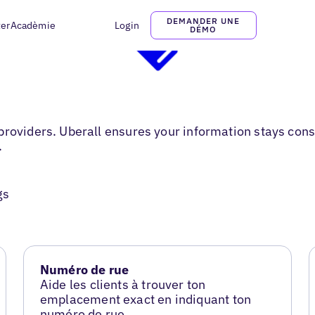
DEMANDER UNE
ter
Acadèmie
Login
DÉMO
roviders. Uberall ensures your information stays consi
.
gs
Numéro de rue
Aide les clients à trouver ton
emplacement exact en indiquant ton
numéro de rue.