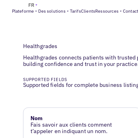
FR
Plateforme
Des solutions
Tarifs
Clients
Ressources
Contac
Healthgrades
Healthgrades connects patients with trusted p
building confidence and trust in your practice
SUPPORTED FIELDS
Supported fields for complete business listin
Nom
Fais savoir aux clients comment
t’appeler en indiquant un nom.