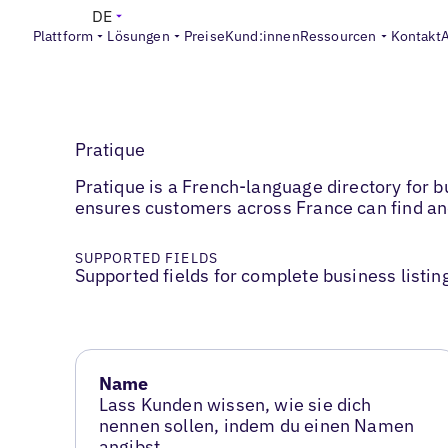
DE
Plattform
Lösungen
Preise
Kund:innen
Ressourcen
Kontakt
Pratique
Pratique is a French-language directory for b
ensures customers across France can find and
SUPPORTED FIELDS
Supported fields for complete business listin
Name
Lass Kunden wissen, wie sie dich
nennen sollen, indem du einen Namen
angibst.