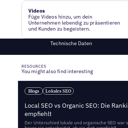
Videos
Füge Videos hinzu, um dein
Unternehmen lebendig zu präsentieren
und Kunden zu begeistern.
Technische Daten
RESOURCES
You might also find interesting
Blogs
Lokales SEO
Local SEO vs Organic SEO: Die Ranki
empfiehlt
Der Unterschied lokale und organische SEO war sc
bevor sie entscheidet, ob sie dich empfiehlt.