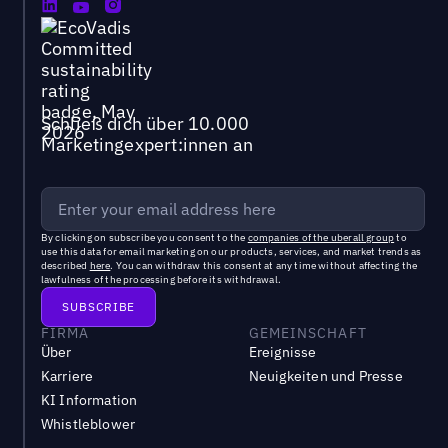
Schließ dich über 10.000
Marketingexpert:innen an
By clicking on subscribe you consent to the
companies of the uberall group
to
use this data for email marketing on our products, services, and market trends as
described
here
. You can withdraw this consent at any time without affecting the
lawfulness of the processing before its withdrawal.
FIRMA
GEMEINSCHAFT
Über
Ereignisse
Karriere
Neuigkeiten und Presse
KI Information
Whistleblower