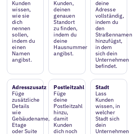
Kunden
Kunden,
deine
wissen,
deinen
Adresse
wie sie
genauen
vollständig,
dich
Standort
indem du
nennen
zu finden,
den
sollen,
indem du
Straßennamen
indem du
deine
hinzufügst,
einen
Hausnummer
in dem
Namen
angibst.
sich dein
angibst.
Unternehmen
befindet.
Adresszusatz
Postleitzahl
Stadt
Füge
Füge
Lass
zusätzliche
deine
Kunden
Details
Postleitzahl
wissen, in
wie
hinzu,
welcher
Gebäudename,
damit
Stadt sich
Etage
Kunden
dein
oder Suite
dich noch
Unternehmen