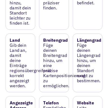
hinzu,
präziser
befindet.
damit dein
finden.
Standort
leichter zu
finden ist.
Land
Breitengrad
Längengrad
Gib dein
Füge
Füge
Land an,
deinen
deinen
damit
Breitengrad
Längengrad
deine
hinzu, um
hinzu, um
Einträge
eine
deinen
regionsübergreifend
präzise
Standort
korrekt
Kartenpositionierung
exakt zu
angezeigt
zu
bestimmen.
werden.
ermöglichen.
Angezeigte
Telefon
Website
Adresse
Ermögliche
Leite