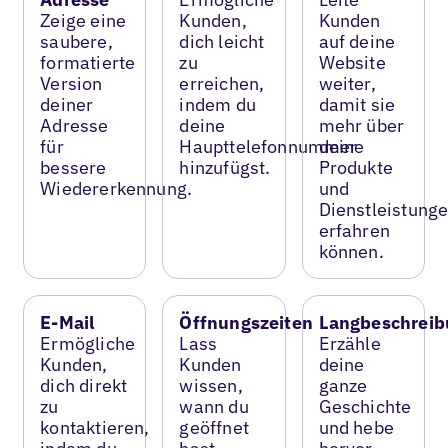
Zeige eine
Kunden,
Kunden
saubere,
dich leicht
auf deine
formatierte
zu
Website
Version
erreichen,
weiter,
deiner
indem du
damit sie
Adresse
deine
mehr über
für
Haupttelefonnummer
deine
bessere
hinzufügst.
Produkte
Wiedererkennung.
und
Dienstleistung
erfahren
können.
E-Mail
Öffnungszeiten
Langbeschreib
Ermögliche
Lass
Erzähle
Kunden,
Kunden
deine
dich direkt
wissen,
ganze
zu
wann du
Geschichte
kontaktieren,
geöffnet
und hebe