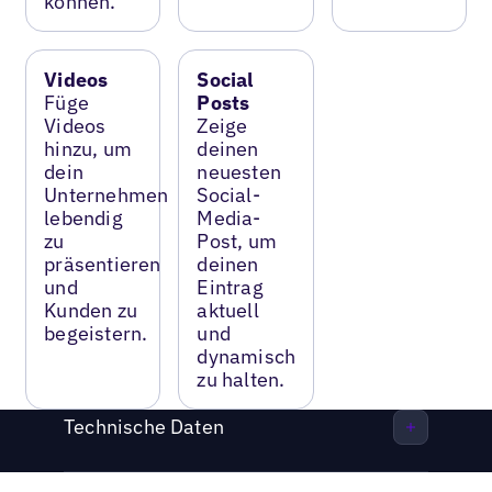
können.
Videos
Social
Füge
Posts
Videos
Zeige
hinzu, um
deinen
dein
neuesten
Unternehmen
Social-
lebendig
Media-
zu
Post, um
präsentieren
deinen
und
Eintrag
Kunden zu
aktuell
begeistern.
und
dynamisch
zu halten.
Technische Daten