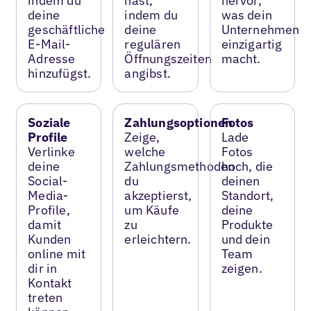
indem du
hast,
hervor,
deine
indem du
was dein
geschäftliche
deine
Unternehmen
E-Mail-
regulären
einzigartig
Adresse
Öffnungszeiten
macht.
hinzufügst.
angibst.
Soziale
Zahlungsoptionen
Fotos
Profile
Zeige,
Lade
Verlinke
welche
Fotos
deine
Zahlungsmethoden
hoch, die
Social-
du
deinen
Media-
akzeptierst,
Standort,
Profile,
um Käufe
deine
damit
zu
Produkte
Kunden
erleichtern.
und dein
online mit
Team
dir in
zeigen.
Kontakt
treten