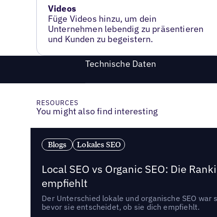
Videos
Füge Videos hinzu, um dein
Unternehmen lebendig zu präsentieren
und Kunden zu begeistern.
Technische Daten
RESOURCES
You might also find interesting
Blogs
Lokales SEO
Local SEO vs Organic SEO: Die Ranki
empfiehlt
Der Unterschied lokale und organische SEO war sc
bevor sie entscheidet, ob sie dich empfiehlt.