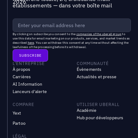
établissements — dans votre boîte mail
By clicking on subscribe you consent to the
companies of the uberall group
to
use this data for email marketing on our products, services, and market trends as
described
here
. You can withdraw this consent at any time without affecting the
lawfulness of the processing before its withdrawal.
L'ENTREPRISE
COMMUNAUTÉ
À propos
Évènements
Carrières
Actualités et presse
AI Information
Lanceurs d'alerte
COMPARE
UTILISER UBERALL
Académie
Yext
Hub pour développeurs
Partoo
LÉGAL