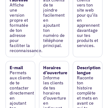
Affiche
de te
vers ton
une
joindre
site web
version
facilement
pour qu’ils
propre et
en
en
formatée
ajoutant
apprennent
de ton
ton
davantage
adresse
numéro de
sur tes
pour
téléphone
produits et
faciliter la
principal.
services.
reconnaissance.
E-mail
Horaires
Description
Permets
d’ouverture
longue
aux clients
Informe
Raconte
de te
les clients
ton
contacter
de tes
histoire
directement
horaires
complète
en
d’ouverture
et mets en
ajoutant
en
avant ce