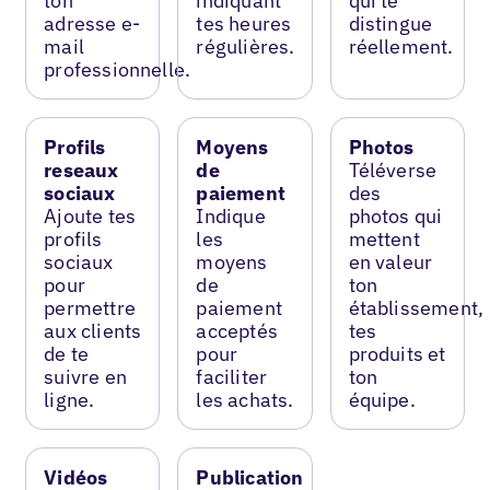
ton
indiquant
qui te
adresse e-
tes heures
distingue
mail
régulières.
réellement.
professionnelle.
Profils
Moyens
Photos
reseaux
de
Téléverse
sociaux
paiement
des
Ajoute tes
Indique
photos qui
profils
les
mettent
sociaux
moyens
en valeur
pour
de
ton
permettre
paiement
établissement,
aux clients
acceptés
tes
de te
pour
produits et
suivre en
faciliter
ton
ligne.
les achats.
équipe.
Vidéos
Publication