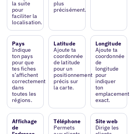
la suite
plus
pour
précisément.
faciliter la
localisation.
Pays
Latitude
Longitude
Indique
Ajoute ta
Ajoute ta
ton pays
coordonnée
coordonnée
pour que
de latitude
de
tes fiches
pour un
longitude
s’affichent
positionnement
pour
correctement
précis sur
indiquer
dans
la carte.
ton
toutes les
emplacement
régions.
exact.
Affichage
Téléphone
Site web
de
Permets
Dirige les
l’adresse
aux clients
clients