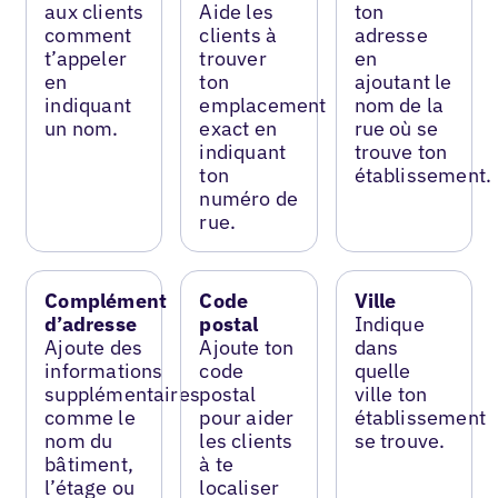
aux clients
Aide les
ton
comment
clients à
adresse
t’appeler
trouver
en
en
ton
ajoutant le
indiquant
emplacement
nom de la
un nom.
exact en
rue où se
indiquant
trouve ton
ton
établissement.
numéro de
rue.
Complément
Code
Ville
d’adresse
postal
Indique
Ajoute des
Ajoute ton
dans
informations
code
quelle
supplémentaires
postal
ville ton
comme le
pour aider
établissement
nom du
les clients
se trouve.
bâtiment,
à te
l’étage ou
localiser