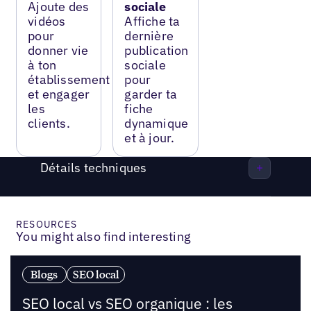
Ajoute des
sociale
vidéos
Affiche ta
pour
dernière
donner vie
publication
à ton
sociale
établissement
pour
et engager
garder ta
les
fiche
clients.
dynamique
et à jour.
Détails techniques
RESOURCES
You might also find interesting
Blogs
SEO local
SEO local vs SEO organique : les