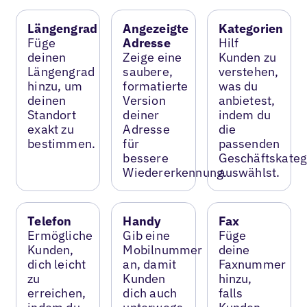
Längengrad
Angezeigte
Kategorien
Füge
Adresse
Hilf
deinen
Zeige eine
Kunden zu
Längengrad
saubere,
verstehen,
hinzu, um
formatierte
was du
deinen
Version
anbietest,
Standort
deiner
indem du
exakt zu
Adresse
die
bestimmen.
für
passenden
bessere
Geschäftskateg
Wiedererkennung.
auswählst.
Telefon
Handy
Fax
Ermögliche
Gib eine
Füge
Kunden,
Mobilnummer
deine
dich leicht
an, damit
Faxnummer
zu
Kunden
hinzu,
erreichen,
dich auch
falls