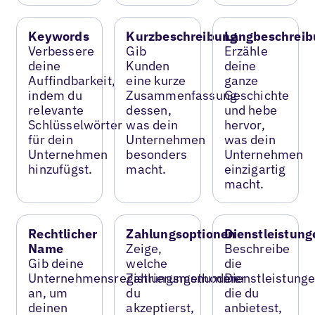
Keywords
Kurzbeschreibung
Langbeschreib
Verbessere
Gib
Erzähle
deine
Kunden
deine
Auffindbarkeit,
eine kurze
ganze
indem du
Zusammenfassung
Geschichte
relevante
dessen,
und hebe
Schlüsselwörter
was dein
hervor,
für dein
Unternehmen
was dein
Unternehmen
besonders
Unternehmen
hinzufügst.
macht.
einzigartig
macht.
Rechtlicher
Zahlungsoptionen
Dienstleistung
Name
Zeige,
Beschreibe
Gib deine
welche
die
Unternehmensregistrierungsnummer
Zahlungsmethoden
Dienstleistunge
an, um
du
die du
deinen
akzeptierst,
anbietest,