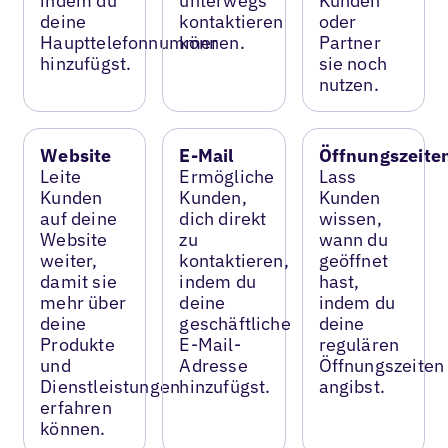
indem du
unterwegs
Kunden
deine
kontaktieren
oder
Haupttelefonnummer
können.
Partner
hinzufügst.
sie noch
nutzen.
Website
E-Mail
Öffnungszeite
Leite
Ermögliche
Lass
Kunden
Kunden,
Kunden
auf deine
dich direkt
wissen,
Website
zu
wann du
weiter,
kontaktieren,
geöffnet
damit sie
indem du
hast,
mehr über
deine
indem du
deine
geschäftliche
deine
Produkte
E-Mail-
regulären
und
Adresse
Öffnungszeiten
Dienstleistungen
hinzufügst.
angibst.
erfahren
können.