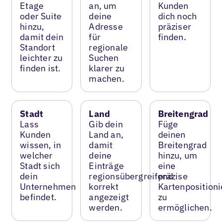
Etage
an, um
Kunden
oder Suite
deine
dich noch
hinzu,
Adresse
präziser
damit dein
für
finden.
Standort
regionale
leichter zu
Suchen
finden ist.
klarer zu
machen.
Stadt
Land
Breitengrad
Lass
Gib dein
Füge
Kunden
Land an,
deinen
wissen, in
damit
Breitengrad
welcher
deine
hinzu, um
Stadt sich
Einträge
eine
dein
regionsübergreifend
präzise
Unternehmen
korrekt
Kartenposition
befindet.
angezeigt
zu
werden.
ermöglichen.