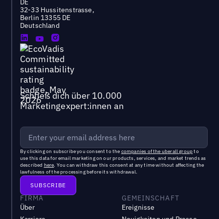
DE
32-33 Hussitenstrasse,
Berlin 13355 DE
Deutschland
Schließ dich über 10.000
Marketingexpert:innen an
By clicking on subscribe you consent to the
companies of the uberall group
to
use this data for email marketing on our products, services, and market trends as
described
here
. You can withdraw this consent at any time without affecting the
lawfulness of the processing before its withdrawal.
FIRMA
GEMEINSCHAFT
Über
Ereignisse