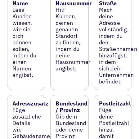
Name
Hausnummer
Straße
Lass
Hilf
Mach
Kunden
Kunden,
deine
wissen,
deinen
Adresse
wie sie
genauen
vollständig,
dich
Standort
indem du
nennen
zu finden,
den
sollen,
indem du
Straßennamen
indem du
deine
hinzufügst,
einen
Hausnummer
in dem
Namen
angibst.
sich dein
angibst.
Unternehmen
befindet.
Adresszusatz
Bundesland
Postleitzahl
Füge
/ Provinz
Füge
zusätzliche
Gib dein
deine
Details
Bundesland
Postleitzahl
wie
oder deine
hinzu,
Gebäudename,
Provinz
damit