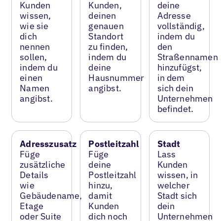
Kunden
Kunden,
deine
wissen,
deinen
Adresse
wie sie
genauen
vollständig,
dich
Standort
indem du
nennen
zu finden,
den
sollen,
indem du
Straßennamen
indem du
deine
hinzufügst,
einen
Hausnummer
in dem
Namen
angibst.
sich dein
angibst.
Unternehmen
befindet.
Adresszusatz
Postleitzahl
Stadt
Füge
Füge
Lass
zusätzliche
deine
Kunden
Details
Postleitzahl
wissen, in
wie
hinzu,
welcher
Gebäudename,
damit
Stadt sich
Etage
Kunden
dein
oder Suite
dich noch
Unternehmen