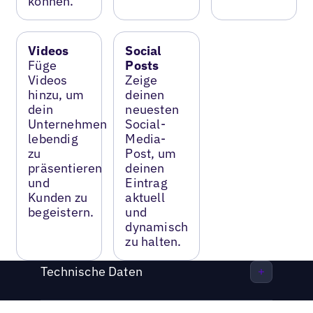
können.
Videos
Social
Füge
Posts
Videos
Zeige
hinzu, um
deinen
dein
neuesten
Unternehmen
Social-
lebendig
Media-
zu
Post, um
präsentieren
deinen
und
Eintrag
Kunden zu
aktuell
begeistern.
und
dynamisch
zu halten.
Technische Daten