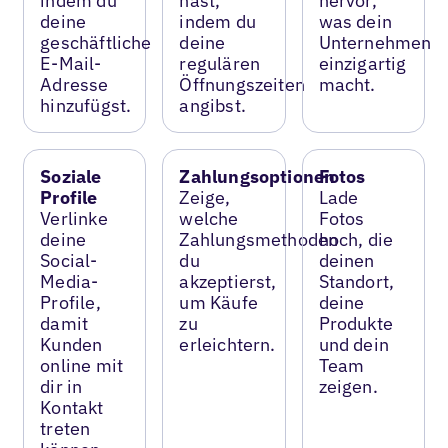
indem du
hast,
hervor,
deine
indem du
was dein
geschäftliche
deine
Unternehmen
E-Mail-
regulären
einzigartig
Adresse
Öffnungszeiten
macht.
hinzufügst.
angibst.
Soziale
Zahlungsoptionen
Fotos
Profile
Zeige,
Lade
Verlinke
welche
Fotos
deine
Zahlungsmethoden
hoch, die
Social-
du
deinen
Media-
akzeptierst,
Standort,
Profile,
um Käufe
deine
damit
zu
Produkte
Kunden
erleichtern.
und dein
online mit
Team
dir in
zeigen.
Kontakt
treten