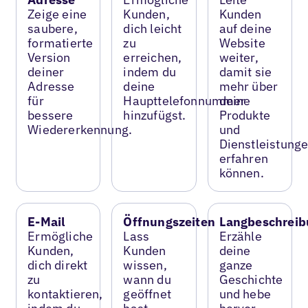
Zeige eine
Kunden,
Kunden
saubere,
dich leicht
auf deine
formatierte
zu
Website
Version
erreichen,
weiter,
deiner
indem du
damit sie
Adresse
deine
mehr über
für
Haupttelefonnummer
deine
bessere
hinzufügst.
Produkte
Wiedererkennung.
und
Dienstleistung
erfahren
können.
E-Mail
Öffnungszeiten
Langbeschreib
Ermögliche
Lass
Erzähle
Kunden,
Kunden
deine
dich direkt
wissen,
ganze
zu
wann du
Geschichte
kontaktieren,
geöffnet
und hebe