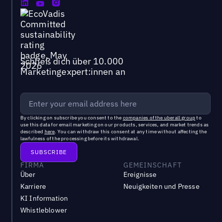
Schließ dich über 10.000
Marketingexpert:innen an
By clicking on subscribe you consent to the
companies of the uberall group
to
use this data for email marketing on our products, services, and market trends as
described
here
. You can withdraw this consent at any time without affecting the
lawfulness of the processing before its withdrawal.
FIRMA
GEMEINSCHAFT
Über
Ereignisse
Karriere
Neuigkeiten und Presse
KI Information
Whistleblower