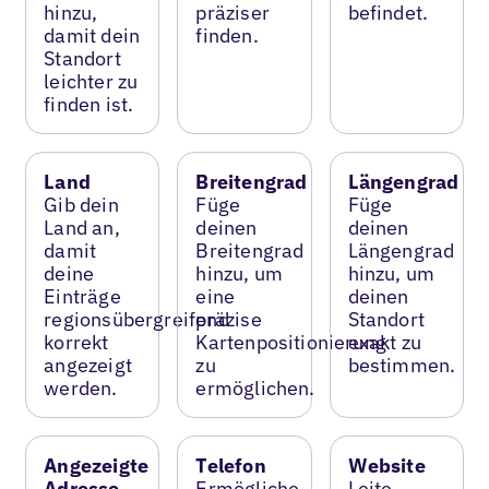
hinzu,
präziser
befindet.
damit dein
finden.
Standort
leichter zu
finden ist.
Land
Breitengrad
Längengrad
Gib dein
Füge
Füge
Land an,
deinen
deinen
damit
Breitengrad
Längengrad
deine
hinzu, um
hinzu, um
Einträge
eine
deinen
regionsübergreifend
präzise
Standort
korrekt
Kartenpositionierung
exakt zu
angezeigt
zu
bestimmen.
werden.
ermöglichen.
Angezeigte
Telefon
Website
Adresse
Ermögliche
Leite