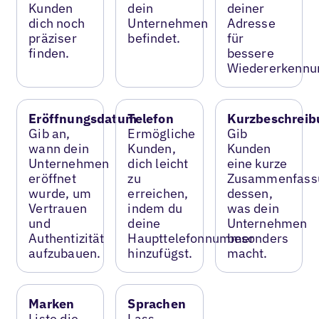
Kunden
dein
deiner
dich noch
Unternehmen
Adresse
präziser
befindet.
für
finden.
bessere
Wiedererkennu
Eröffnungsdatum
Telefon
Kurzbeschreib
Gib an,
Ermögliche
Gib
wann dein
Kunden,
Kunden
Unternehmen
dich leicht
eine kurze
eröffnet
zu
Zusammenfass
wurde, um
erreichen,
dessen,
Vertrauen
indem du
was dein
und
deine
Unternehmen
Authentizität
Haupttelefonnummer
besonders
aufzubauen.
hinzufügst.
macht.
Marken
Sprachen
Liste die
Lass