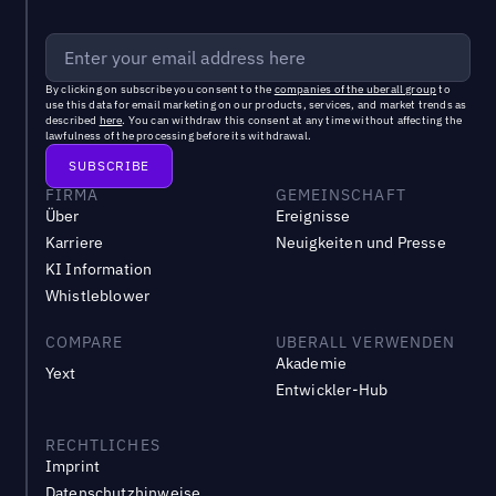
By clicking on subscribe you consent to the
companies of the uberall group
to
use this data for email marketing on our products, services, and market trends as
described
here
. You can withdraw this consent at any time without affecting the
lawfulness of the processing before its withdrawal.
FIRMA
GEMEINSCHAFT
Über
Ereignisse
Karriere
Neuigkeiten und Presse
KI Information
Whistleblower
COMPARE
UBERALL VERWENDEN
Akademie
Yext
Entwickler-Hub
RECHTLICHES
Imprint
Datenschutzhinweise