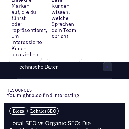
Marken
Kunden
auf, die du
wissen,
führst
welche
oder
Sprachen
repräsentierst,
dein Team
um
spricht.
interessierte
Kunden
anzuziehen.
Technische Daten
RESOURCES
You might also find interesting
Blogs
Lokales SEO
Local SEO vs Organic SEO: Die