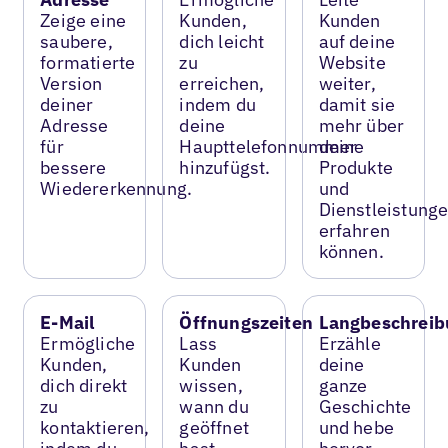
Zeige eine
Kunden,
Kunden
saubere,
dich leicht
auf deine
formatierte
zu
Website
Version
erreichen,
weiter,
deiner
indem du
damit sie
Adresse
deine
mehr über
für
Haupttelefonnummer
deine
bessere
hinzufügst.
Produkte
Wiedererkennung.
und
Dienstleistung
erfahren
können.
E-Mail
Öffnungszeiten
Langbeschreib
Ermögliche
Lass
Erzähle
Kunden,
Kunden
deine
dich direkt
wissen,
ganze
zu
wann du
Geschichte
kontaktieren,
geöffnet
und hebe