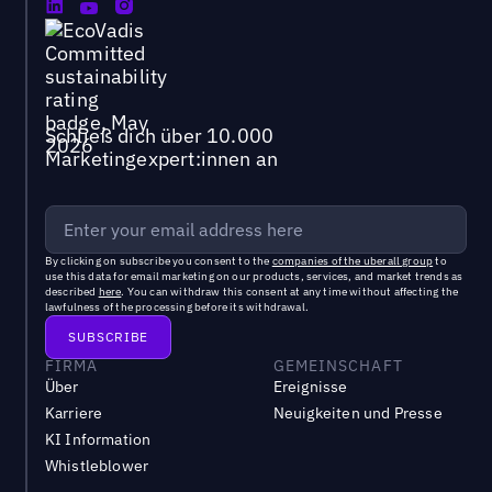
Schließ dich über 10.000
Marketingexpert:innen an
By clicking on subscribe you consent to the
companies of the uberall group
to
use this data for email marketing on our products, services, and market trends as
described
here
. You can withdraw this consent at any time without affecting the
lawfulness of the processing before its withdrawal.
FIRMA
GEMEINSCHAFT
Über
Ereignisse
Karriere
Neuigkeiten und Presse
KI Information
Whistleblower