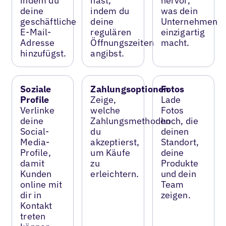
indem du
hast,
hervor,
deine
indem du
was dein
geschäftliche
deine
Unternehmen
E-Mail-
regulären
einzigartig
Adresse
Öffnungszeiten
macht.
hinzufügst.
angibst.
Soziale
Zahlungsoptionen
Fotos
Profile
Zeige,
Lade
Verlinke
welche
Fotos
deine
Zahlungsmethoden
hoch, die
Social-
du
deinen
Media-
akzeptierst,
Standort,
Profile,
um Käufe
deine
damit
zu
Produkte
Kunden
erleichtern.
und dein
online mit
Team
dir in
zeigen.
Kontakt
treten