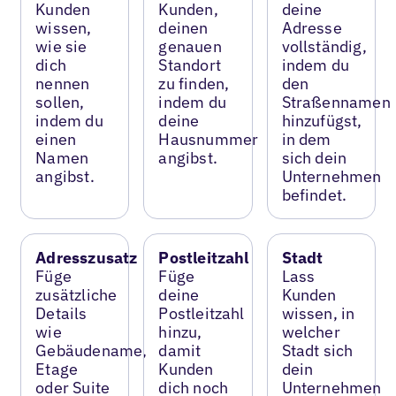
Kunden
Kunden,
deine
wissen,
deinen
Adresse
wie sie
genauen
vollständig,
dich
Standort
indem du
nennen
zu finden,
den
sollen,
indem du
Straßennamen
indem du
deine
hinzufügst,
einen
Hausnummer
in dem
Namen
angibst.
sich dein
angibst.
Unternehmen
befindet.
Adresszusatz
Postleitzahl
Stadt
Füge
Füge
Lass
zusätzliche
deine
Kunden
Details
Postleitzahl
wissen, in
wie
hinzu,
welcher
Gebäudename,
damit
Stadt sich
Etage
Kunden
dein
oder Suite
dich noch
Unternehmen