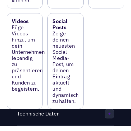
können.
Videos
Social
Füge
Posts
Videos
Zeige
hinzu, um
deinen
dein
neuesten
Unternehmen
Social-
lebendig
Media-
zu
Post, um
präsentieren
deinen
und
Eintrag
Kunden zu
aktuell
begeistern.
und
dynamisch
zu halten.
Technische Daten