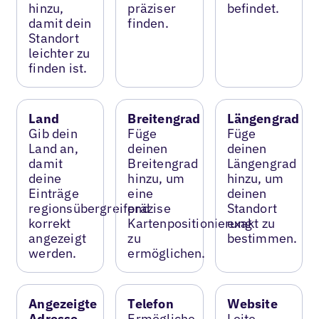
hinzu,
präziser
befindet.
damit dein
finden.
Standort
leichter zu
finden ist.
Land
Breitengrad
Längengrad
Gib dein
Füge
Füge
Land an,
deinen
deinen
damit
Breitengrad
Längengrad
deine
hinzu, um
hinzu, um
Einträge
eine
deinen
regionsübergreifend
präzise
Standort
korrekt
Kartenpositionierung
exakt zu
angezeigt
zu
bestimmen.
werden.
ermöglichen.
Angezeigte
Telefon
Website
Adresse
Ermögliche
Leite