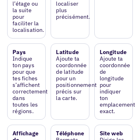
l’étage ou
localiser
la suite
plus
pour
précisément.
faciliter la
localisation.
Pays
Latitude
Longitude
Indique
Ajoute ta
Ajoute ta
ton pays
coordonnée
coordonnée
pour que
de latitude
de
tes fiches
pour un
longitude
s’affichent
positionnement
pour
correctement
précis sur
indiquer
dans
la carte.
ton
toutes les
emplacement
régions.
exact.
Affichage
Téléphone
Site web
de
Permets
Dirige les