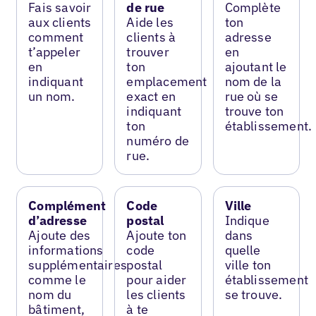
Fais savoir
de rue
Complète
aux clients
Aide les
ton
comment
clients à
adresse
t’appeler
trouver
en
en
ton
ajoutant le
indiquant
emplacement
nom de la
un nom.
exact en
rue où se
indiquant
trouve ton
ton
établissement.
numéro de
rue.
Complément
Code
Ville
d’adresse
postal
Indique
Ajoute des
Ajoute ton
dans
informations
code
quelle
supplémentaires
postal
ville ton
comme le
pour aider
établissement
nom du
les clients
se trouve.
bâtiment,
à te