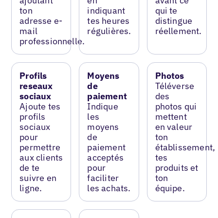
ajoutant
en
avant ce
ton
indiquant
qui te
adresse e-
tes heures
distingue
mail
régulières.
réellement.
professionnelle.
Profils
Moyens
Photos
reseaux
de
Téléverse
sociaux
paiement
des
Ajoute tes
Indique
photos qui
profils
les
mettent
sociaux
moyens
en valeur
pour
de
ton
permettre
paiement
établissement,
aux clients
acceptés
tes
de te
pour
produits et
suivre en
faciliter
ton
ligne.
les achats.
équipe.