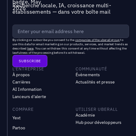
Recherche locale, IA, croissance multi-
établissements — dans votre boîte mail
By clicking on subscribe you consent to the
companies of the uberall group
to
use this data for email marketing on our products, services, and market trends as
described
here
. You can withdraw this consent at any time without affecting the
lawfulness of the processing before its withdrawal.
L'ENTREPRISE
COMMUNAUTÉ
À propos
Évènements
Carrières
Actualités et presse
AI Information
Lanceurs d'alerte
COMPARE
UTILISER UBERALL
Académie
Yext
Hub pour développeurs
Partoo