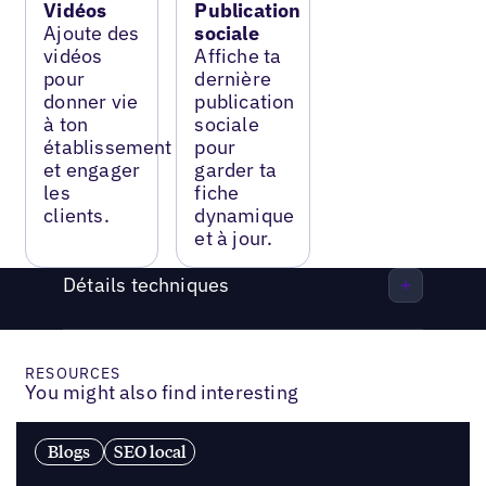
Vidéos
Publication
Ajoute des
sociale
vidéos
Affiche ta
pour
dernière
donner vie
publication
à ton
sociale
établissement
pour
et engager
garder ta
les
fiche
clients.
dynamique
et à jour.
Détails techniques
RESOURCES
You might also find interesting
Blogs
SEO local