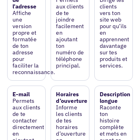
l’adresse
aux clients
clients
Affiche
de te
vers ton
une
joindre
site web
version
facilement
pour qu’ils
propre et
en
en
formatée
ajoutant
apprennent
de ton
ton
davantage
adresse
numéro de
sur tes
pour
téléphone
produits et
faciliter la
principal.
services.
reconnaissance.
E-mail
Horaires
Description
Permets
d’ouverture
longue
aux clients
Informe
Raconte
de te
les clients
ton
contacter
de tes
histoire
directement
horaires
complète
en
d’ouverture
et mets en