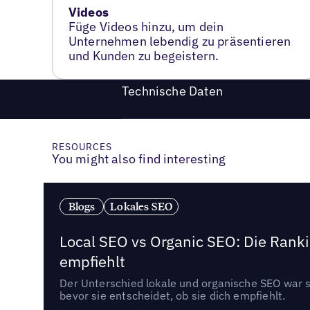
Videos
Füge Videos hinzu, um dein
Unternehmen lebendig zu präsentieren
und Kunden zu begeistern.
Technische Daten
RESOURCES
You might also find interesting
Blogs
Lokales SEO
Local SEO vs Organic SEO: Die Ranki
empfiehlt
Der Unterschied lokale und organische SEO war sc
bevor sie entscheidet, ob sie dich empfiehlt.