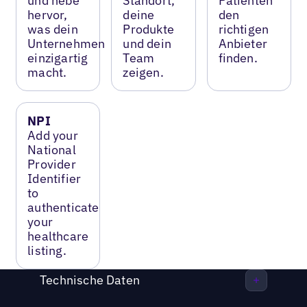
und hebe
Standort,
Patienten
hervor,
deine
den
was dein
Produkte
richtigen
Unternehmen
und dein
Anbieter
einzigartig
Team
finden.
macht.
zeigen.
NPI
Add your
National
Provider
Identifier
to
authenticate
your
healthcare
listing.
Technische Daten