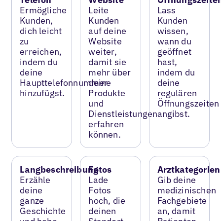
Ermögliche
Leite
Lass
Kunden,
Kunden
Kunden
dich leicht
auf deine
wissen,
zu
Website
wann du
erreichen,
weiter,
geöffnet
indem du
damit sie
hast,
deine
mehr über
indem du
Haupttelefonnummer
deine
deine
hinzufügst.
Produkte
regulären
und
Öffnungszeiten
Dienstleistungen
angibst.
erfahren
können.
Langbeschreibung
Fotos
Arztkategorien
Erzähle
Lade
Gib deine
deine
Fotos
medizinischen
ganze
hoch, die
Fachgebiete
Geschichte
deinen
an, damit