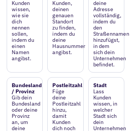
Kunden
Kunden,
deine
wissen,
deinen
Adresse
wie sie
genauen
vollständig,
dich
Standort
indem du
nennen
zu finden,
den
sollen,
indem du
Straßennamen
indem du
deine
hinzufügst,
einen
Hausnummer
in dem
Namen
angibst.
sich dein
angibst.
Unternehmen
befindet.
Bundesland
Postleitzahl
Stadt
/ Provinz
Füge
Lass
Gib dein
deine
Kunden
Bundesland
Postleitzahl
wissen, in
oder deine
hinzu,
welcher
Provinz
damit
Stadt sich
an, um
Kunden
dein
deine
dich noch
Unternehmen