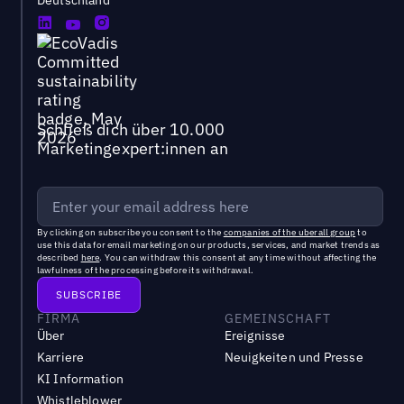
Deutschland
Schließ dich über 10.000
Marketingexpert:innen an
By clicking on subscribe you consent to the
companies of the uberall group
to
use this data for email marketing on our products, services, and market trends as
described
here
. You can withdraw this consent at any time without affecting the
lawfulness of the processing before its withdrawal.
FIRMA
GEMEINSCHAFT
Über
Ereignisse
Karriere
Neuigkeiten und Presse
KI Information
Whistleblower