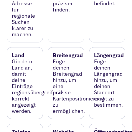
Adresse
präziser
befindet.
für
finden.
regionale
Suchen
klarer zu
machen.
Land
Breitengrad
Längengrad
Gib dein
Füge
Füge
Land an,
deinen
deinen
damit
Breitengrad
Längengrad
deine
hinzu, um
hinzu, um
Einträge
eine
deinen
regionsübergreifend
präzise
Standort
korrekt
Kartenpositionierung
exakt zu
angezeigt
zu
bestimmen.
werden.
ermöglichen.
Telefon
Website
Öffnungszeite