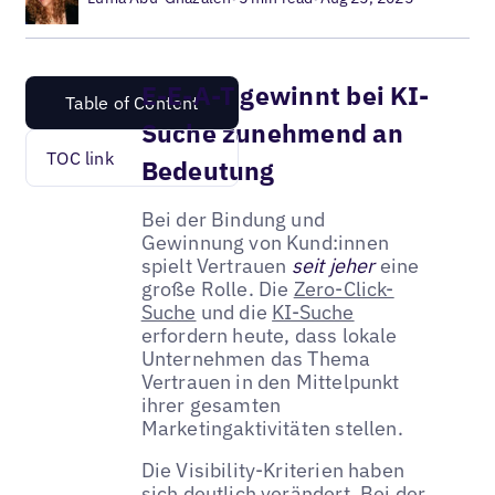
E-E-A-T gewinnt bei KI-
Table of Content
Suche zunehmend an
TOC link
Bedeutung
Bei der Bindung und
Gewinnung von Kund:innen
spielt Vertrauen
seit jeher
eine
große Rolle. Die
Zero-Click-
Suche
und die
KI-Suche
erfordern heute, dass lokale
Unternehmen das Thema
Vertrauen in den Mittelpunkt
ihrer gesamten
Marketingaktivitäten stellen.
Die Visibility-Kriterien haben
sich deutlich verändert. Bei der