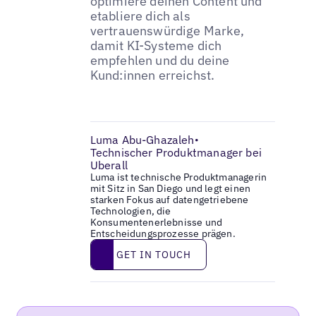
optimiere deinen Content und
etabliere dich als
vertrauenswürdige Marke,
damit KI-Systeme dich
empfehlen und du deine
Kund:innen erreichst.
Luma Abu-Ghazaleh
•
Technischer Produktmanager bei
Uberall
Luma ist technische Produktmanagerin
mit Sitz in San Diego und legt einen
starken Fokus auf datengetriebene
Technologien, die
Konsumentenerlebnisse und
Entscheidungsprozesse prägen.
Get in touch
GET IN TOUCH