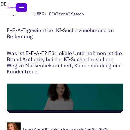
DE
>
>
Blogs
Lokales SEO
EEAT for AI Search
E-E-A-T gewinnt bei KI-Suche zunehmend an
Bedeutung
Was ist E-E-A-T? Für lokale Unternehmen ist die
Brand Authority bei der KI-Suche der sichere
Weg zu Markenbekanntheit, Kundenbindung und
Kundentreue.
Luma Abu-Ghazaleh
•
5 min read
•
Aug 25, 2025