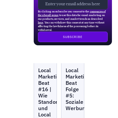
By clicking on subscribe you consent to the
companies of
the uberall group
to use this data for email marketing on
our products, services, and market trends as described
here
. You can withdraw this consent at any time without
affecting the lawfulness of the processing before its
withdrawal.
Local
Local
Local
Local
Marketing
Marketing
Beat
Beat
Marketing
Marketing
Beat
Beat
#16 |
Folge
Wie
#5:
Standortmarketing
Soziale
und
Werbung
Local