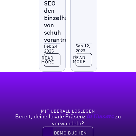
SEO
den
Einzelhandelserfolg
von
schuh
vorantreiben
Sep 12,
Feb 24,
2023
2025
Read more
Read more
READ
READ
MORE
MORE
Fußzeile
MIT UBERALL LOSLEGEN
Bereit, deine lokale Präsenz
zu
in Umsatz
verwandeln?
DEMO BUCHEN