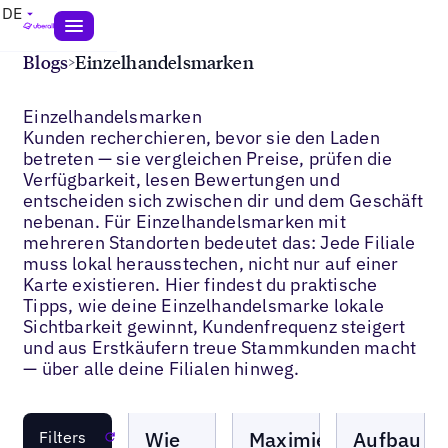
DE
Blogs
>
Einzelhandelsmarken
Einzelhandelsmarken
Kunden recherchieren, bevor sie den Laden
betreten — sie vergleichen Preise, prüfen die
Verfügbarkeit, lesen Bewertungen und
entscheiden sich zwischen dir und dem Geschäft
nebenan. Für Einzelhandelsmarken mit
mehreren Standorten bedeutet das: Jede Filiale
muss lokal herausstechen, nicht nur auf einer
Karte existieren. Hier findest du praktische
Tipps, wie deine Einzelhandelsmarke lokale
Sichtbarkeit gewinnt, Kundenfrequenz steigert
und aus Erstkäufern treue Stammkunden macht
— über alle deine Filialen hinweg.
Blogs
Blogs
Blogs
Wie
Maximierung
Aufbau Ih
Filters
Reset