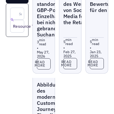
standortspezifische
des Werts
Bewertu
GBP-Posts
von Social
für den E
Einzelhandelsmarken
Media for
bei nicht-
the Retail
Resource Type
gebrandeten lokalen
Suchanfragen helfen
min
min
min
5
5
3
read
read
read
•
•
•
Feb 27,
Jan 23,
May 27,
2025
2025
2026
Read more
Read more
Read more
READ
READ
READ
MORE
MORE
MORE
Blogs
Abbildung
des
modernen
Customer-
Journeys im