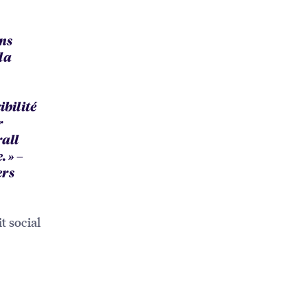
ans
 la
ibilité
r
rall
 » –
ers
 social