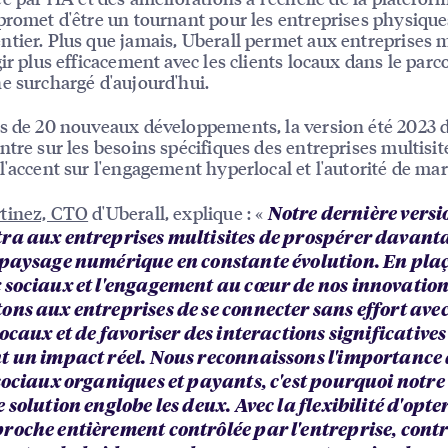
promet d'être un tournant pour les entreprises physique
tier. Plus que jamais, Uberall permet aux entreprises m
gir plus efficacement avec les clients locaux dans le parc
e surchargé d'aujourd'hui.
s de 20 nouveaux développements, la version été 2023 d
ntre sur les besoins spécifiques des entreprises multisit
l'accent sur l'engagement hyperlocal et l'autorité de ma
tinez, CTO
d'Uberall, explique : «
Notre dernière versi
ra aux entreprises multisites de prospérer davant
 paysage numérique en constante évolution. En plaç
 sociaux et l'engagement au cœur de nos innovation
ons aux entreprises de se connecter sans effort avec
locaux et de favoriser des interactions significatives
t un impact réel. Nous reconnaissons l'importance 
 sociaux organiques et payants, c'est pourquoi notre
 solution englobe les deux. Avec la flexibilité d'opte
roche entièrement contrôlée par l'entreprise, contr