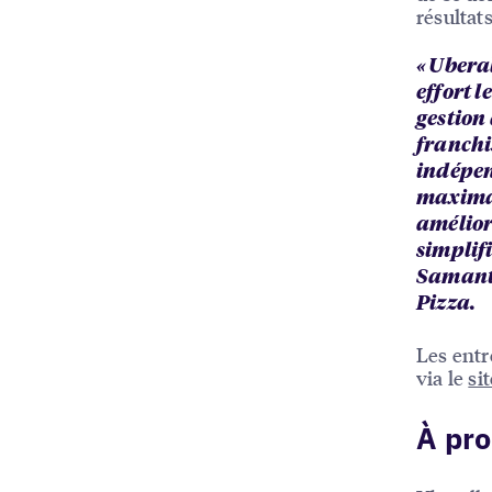
résultats
« Ubera
effort l
gestion 
franchi
indépend
maximal
amélior
simplifi
Samant
Pizza.
Les entr
via le
si
À pro