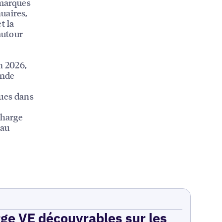
 marques
nuaires,
t la
autour
n 2026,
onde
ques dans
charge
eau
rge VE découvrables sur les