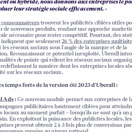
ent ou hybride, nous donnons aux entreprises le po
»
oluer leur stratégie sociale efficacement.
s consommateurs
trouvent les publicités ciblées utiles p
r de nouveaux produits, rendant une approche marketi
ale nécessaire pour rester compétitif. Pourtant, des stat
s indiquent que seulement
26 % des entreprises multisit
 les réseaux sociaux sous l'angle de la marque et de la
tion. Reconnaissant ce potentiel inexploité, Uberall intr
nalités de pointe qui relient les réseaux sociaux organiq
 redéfinissant la manière dont les entreprises locales a
ité sur les réseaux sociaux.
s temps forts de la version été 2023 d'Uberall :
Ce nouveau module permet aux entreprises de l
al Ads
:
ampagnes publicitaires hautement ciblées pour atteindre
ts locaux au moment parfait – lorsqu'ils ne sont qu'à un 
in. En exploitant la puissance des publicités locales, les
prises peuvent obtenir 2 à 3 fois plus de conversions par
ampagnes menées au niveau national.