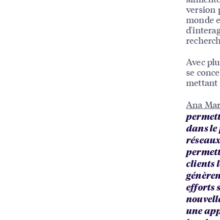
version 
monde en
d'intera
recherch
Avec plu
se conce
mettant 
Ana Mar
permett
dans le
réseaux
permett
clients 
génèren
efforts
nouvelle
une app