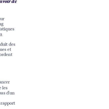
uvoir de
our
ng
istiques
es
oduit des
ues et
bordent
ancer
 les
pas d'un
 rapport