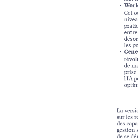
Workf
Cet o
nivea
prati
entre
désor
les p
Gene
révol
de ma
prisé
l'IA 
optim
La versi
sur les 
des capa
gestion 
de se dé