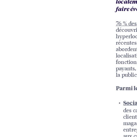
localem
faire év
76 % de
découvri
hyperloc
récente
abordent
localisa
fonction
payants,
la public
Parmi le
Soci
des c
clien
magas
entre
aux c