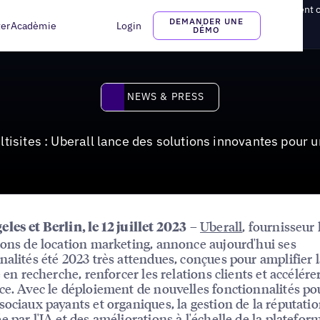
 Uberall lance des solutions innovantes pour un meilleur engagement c
DEMANDER UNE
ter
Acadèmie
Login
DÉMO
News & Press
NEWS & PRESS
ltisites : Uberall lance des solutions innovantes pour 
–
Uberall
, fournisseur
les et Berlin, le 12 juillet 2023
ions de location marketing, annonce aujourd'hui ses
nalités été 2023 très attendues, conçues pour amplifier 
é en recherche, renforcer les relations clients et accélérer
ce. Avec le déploiement de nouvelles fonctionnalités po
sociaux payants et organiques, la gestion de la réputati
e par l'IA et des améliorations à l'échelle de la plateform