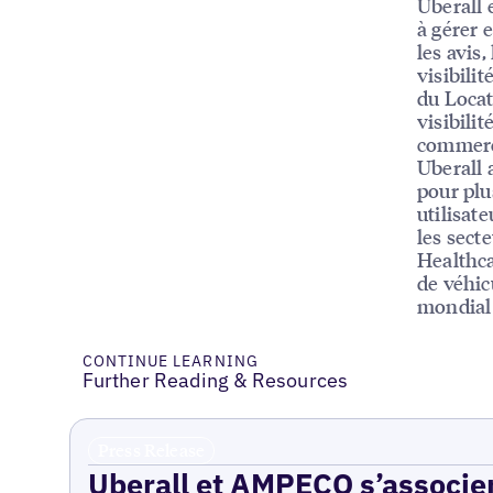
Uberall 
à gérer e
les avis,
visibili
du Locat
visibili
commerc
Uberall 
pour plu
utilisat
les sect
Healthca
de véhic
mondial 
CONTINUE LEARNING
Further Reading & Resources
Press Release
Uberall et AMPECO s’associen