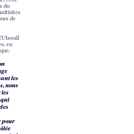
s du
ultisites
ours de
'Uberall
es, en
rque.
on
age
ant les
s, nous
 les
 qui
des
r pour
ôlée