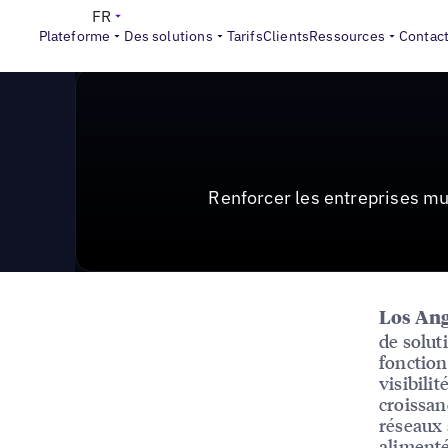
News & Press
>
Renforcer les entreprises multisites :
FR
Plateforme
Des solutions
Tarifs
Clients
Ressources
Contac
Renforcer les entreprises mu
Los Ange
de solut
fonction
visibilit
croissan
réseaux 
alimenté