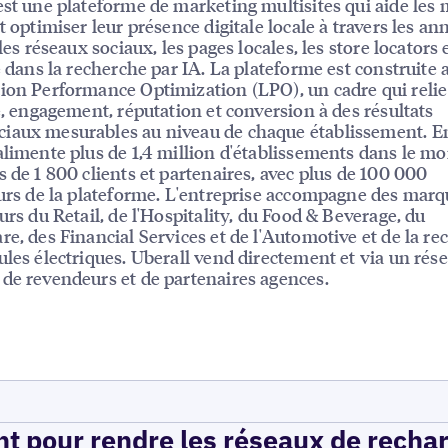
est une plateforme de marketing multisites qui aide les
t optimiser leur présence digitale locale à travers les an
 les réseaux sociaux, les pages locales, les store locators e
té dans la recherche par IA. La plateforme est construite 
ion Performance Optimization (LPO), un cadre qui relie
té, engagement, réputation et conversion à des résultats
iaux mesurables au niveau de chaque établissement. E
alimente plus de 1,4 million d'établissements dans le m
s de 1 800 clients et partenaires, avec plus de 100 000
eurs de la plateforme. L'entreprise accompagne des mar
eurs du Retail, de l'Hospitality, du Food & Beverage, du
re, des Financial Services et de l'Automotive et de la re
ules électriques. Uberall vend directement et via un rés
de revendeurs et de partenaires agences.
t pour rendre les réseaux de recha