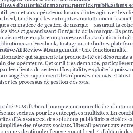
lows d'autorité de marque pour les publications s
util permet aux opérateurs locaux d'interagir avec les cli
u local, tandis que les entreprises maintiennent les mei
ques en matière de gestion de marque – assurant la coh
 les sites et garantissant l'intégrité de la marque. Ils peu
mais mettre en place un processus d'approbation intuiti
ublications sur Facebook, Instagram et d'autres platefor
Une fonctionnalité
rative AI Review Management
:
utionnaire qui augmente la productivité est désormais à
in des opérateurs. Cet outil très demandé, particulière
 par les clients du secteur Hospitality, exploite la puissa
pour suggérer rapidement des réponses aux avis et ainsi
iser les processus de gestion des avis.
on été 2023 d'Uberall marque une nouvelle ère d'autono
réseaux sociaux pour les entreprises multisites. En comb
cités d'IA avancées, des solutions publicitaires ciblées e
simplifiée des réseaux sociaux, Uberall permet aux entr
marquer, de stimuler l'engagement local et d'obtenir des