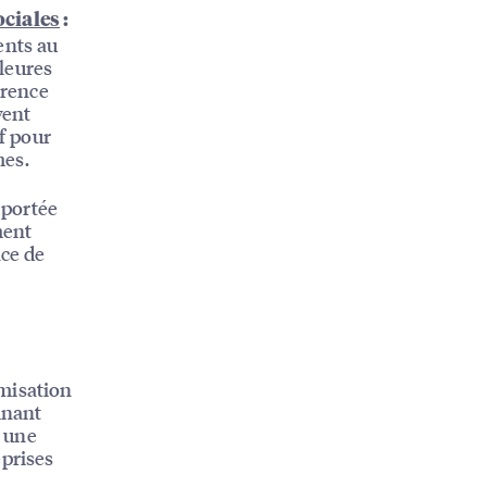
ociales
:
ents au
lleures
érence
vent
f pour
mes.
 portée
ment
nce de
misation
inant
t une
eprises