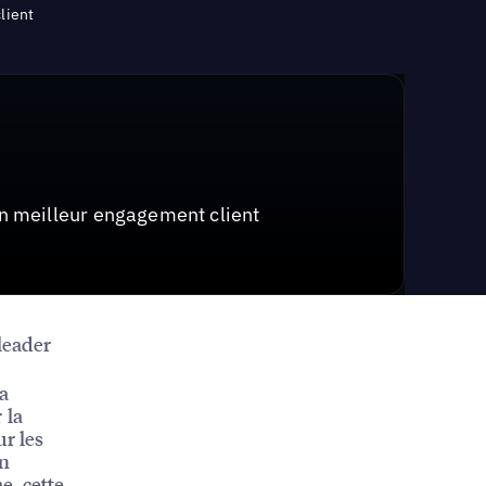
lient
un meilleur engagement client
 leader
la
 la
ur les
on
e, cette