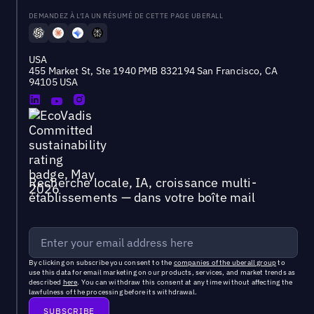
DEMANDEZ À L'IA UN RÉSUMÉ DE CETTE PAGE UBERALL
USA
455 Market St, Ste 1940 PMB 832194 San Francisco, CA
94105 USA
Recherche locale, IA, croissance multi-
établissements — dans votre boîte mail
By clicking on subscribe you consent to the
companies of the uberall group
to
use this data for email marketing on our products, services, and market trends as
described
here
. You can withdraw this consent at any time without affecting the
lawfulness of the processing before its withdrawal.