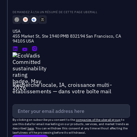
DEMANDEZ À L'IA UN RÉSUMÉ DE CETTE PAGE UBERALL
USA
455 Market St, Ste 1940 PMB 832194 San Francisco, CA
94105 USA
Recherche locale, IA, croissance multi-
établissements — dans votre boîte mail
By clicking on subscribe you consent to the
companies of the uberall group
to
use this data for email marketing on our products, services, and market trends as
described
here
. You can withdraw this consent at any time without affecting the
lawfulness of the processing before its withdrawal.