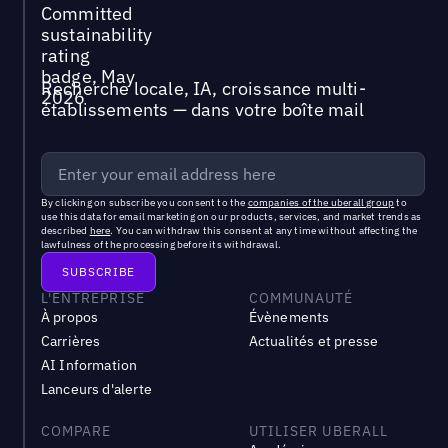
Recherche locale, IA, croissance multi-
établissements — dans votre boîte mail
By clicking on subscribe you consent to the
companies of the uberall group
to
use this data for email marketing on our products, services, and market trends as
described
here
. You can withdraw this consent at any time without affecting the
lawfulness of the processing before its withdrawal.
L'ENTREPRISE
COMMUNAUTÉ
À propos
Évènements
Carrières
Actualités et presse
AI Information
Lanceurs d'alerte
COMPARE
UTILISER UBERALL