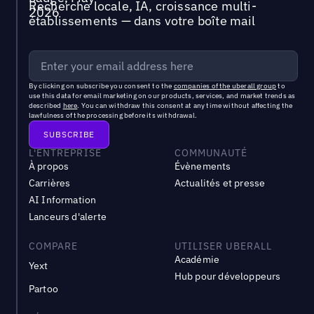
Recherche locale, IA, croissance multi-
établissements — dans votre boîte mail
By clicking on subscribe you consent to the
companies of the uberall group
to
use this data for email marketing on our products, services, and market trends as
described
here
. You can withdraw this consent at any time without affecting the
lawfulness of the processing before its withdrawal.
L'ENTREPRISE
COMMUNAUTÉ
À propos
Évènements
Carrières
Actualités et presse
AI Information
Lanceurs d'alerte
COMPARE
UTILISER UBERALL
Académie
Yext
Hub pour développeurs
Partoo