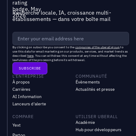
Recherche locale, IA, croissance multi-
établissements — dans votre boîte mail
By clicking on subscribe you consent to the
companies of the uberall group
to
use this data for email marketing on our products, services, and market trends as
described
here
. You can withdraw this consent at any time without affecting the
lawfulness of the processing before its withdrawal.
L'ENTREPRISE
COMMUNAUTÉ
À propos
Évènements
Carrières
Actualités et presse
AI Information
Lanceurs d'alerte
COMPARE
UTILISER UBERALL
Académie
Yext
Hub pour développeurs
Partoo