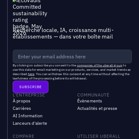
Recherche locale, IA, croissance multi-
établissements — dans votre boîte mail
By clicking on subscribe you consent to the
companies of the uberall group
to
use this data for email marketing on our products, services, and market trends as
described
here
. You can withdraw this consent at any time without affecting the
lawfulness of the processing before its withdrawal.
L'ENTREPRISE
COMMUNAUTÉ
À propos
Évènements
Carrières
Actualités et presse
AI Information
Lanceurs d'alerte
COMPARE
UTILISER UBERALL