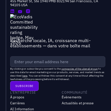
455 Market St, Ste 1940 PMB 832194 San Francisco, CA
94105 USA
Recherche locale, IA, croissance multi-
établissements — dans votre boîte mail
By clicking on subscribe you consent to the
companies of the uberall group
to
use this data for email marketing on our products, services, and market trends as
described
here
. You can withdraw this consent at any time without affecting the
lawfulness of the processing before its withdrawal.
L'ENTREPRISE
COMMUNAUTÉ
À propos
Évènements
Carrières
Actualités et presse
AI Information