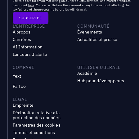
use this data for email marketing on our products, services, and market trends as
described
here
. You can withdraw this consent at any time without affecting the
lawfulness of the processing before its withdrawal.
L'ENTREPRISE
COMMUNAUTÉ
À propos
Évènements
Carrières
Actualités et presse
AI Information
Lanceurs d'alerte
COMPARE
UTILISER UBERALL
Académie
Yext
Hub pour développeurs
Partoo
LÉGAL
Empreinte
Déclaration relative à la
protection des données
Paramètres des cookies
Termes et conditions