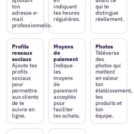
ajoutant
en
avant ce
ton
indiquant
qui te
adresse e-
tes heures
distingue
mail
régulières.
réellement.
professionnelle.
Profils
Moyens
Photos
reseaux
de
Téléverse
sociaux
paiement
des
Ajoute tes
Indique
photos qui
profils
les
mettent
sociaux
moyens
en valeur
pour
de
ton
permettre
paiement
établissement,
aux clients
acceptés
tes
de te
pour
produits et
suivre en
faciliter
ton
ligne.
les achats.
équipe.