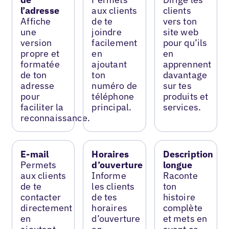
l’adresse
aux clients
clients
Affiche
de te
vers ton
une
joindre
site web
version
facilement
pour qu’ils
propre et
en
en
formatée
ajoutant
apprennent
de ton
ton
davantage
adresse
numéro de
sur tes
pour
téléphone
produits et
faciliter la
principal.
services.
reconnaissance.
E-mail
Horaires
Description
Permets
d’ouverture
longue
aux clients
Informe
Raconte
de te
les clients
ton
contacter
de tes
histoire
directement
horaires
complète
en
d’ouverture
et mets en