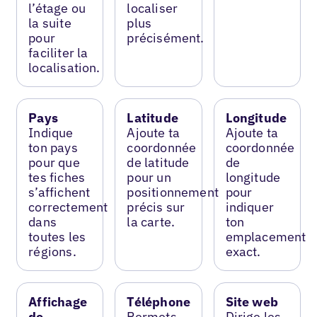
l’étage ou
localiser
la suite
plus
pour
précisément.
faciliter la
localisation.
Pays
Latitude
Longitude
Indique
Ajoute ta
Ajoute ta
ton pays
coordonnée
coordonnée
pour que
de latitude
de
tes fiches
pour un
longitude
s’affichent
positionnement
pour
correctement
précis sur
indiquer
dans
la carte.
ton
toutes les
emplacement
régions.
exact.
Affichage
Téléphone
Site web
de
Permets
Dirige les