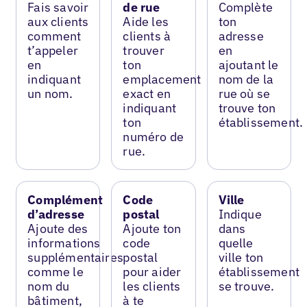
Fais savoir
de rue
Complète
aux clients
Aide les
ton
comment
clients à
adresse
t’appeler
trouver
en
en
ton
ajoutant le
indiquant
emplacement
nom de la
un nom.
exact en
rue où se
indiquant
trouve ton
ton
établissement.
numéro de
rue.
Complément
Code
Ville
d’adresse
postal
Indique
Ajoute des
Ajoute ton
dans
informations
code
quelle
supplémentaires
postal
ville ton
comme le
pour aider
établissement
nom du
les clients
se trouve.
bâtiment,
à te