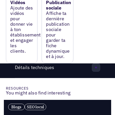
Vidéos
Publication
Ajoute des
sociale
vidéos
Affiche ta
pour
dernière
donner vie
publication
à ton
sociale
établissement
pour
et engager
garder ta
les
fiche
clients.
dynamique
et à jour.
Détails techniques
RESOURCES
You might also find interesting
Blogs
SEO local