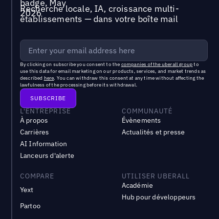
Recherche locale, IA, croissance multi-
établissements — dans votre boîte mail
By clicking on subscribe you consent to the
companies of the uberall group
to
use this data for email marketing on our products, services, and market trends as
described
here
. You can withdraw this consent at any time without affecting the
lawfulness of the processing before its withdrawal.
L'ENTREPRISE
COMMUNAUTÉ
À propos
Évènements
Carrières
Actualités et presse
AI Information
Lanceurs d'alerte
COMPARE
UTILISER UBERALL
Académie
Yext
Hub pour développeurs
Partoo