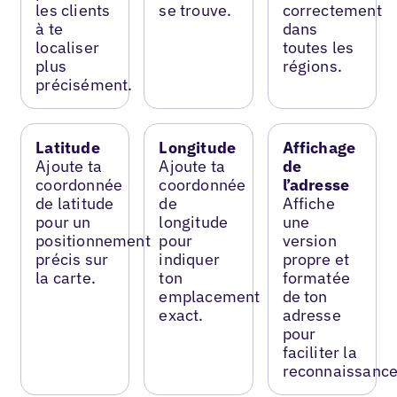
les clients
se trouve.
correctement
à te
dans
localiser
toutes les
plus
régions.
précisément.
Latitude
Longitude
Affichage
Ajoute ta
Ajoute ta
de
coordonnée
coordonnée
l’adresse
de latitude
de
Affiche
pour un
longitude
une
positionnement
pour
version
précis sur
indiquer
propre et
la carte.
ton
formatée
emplacement
de ton
exact.
adresse
pour
faciliter la
reconnaissance