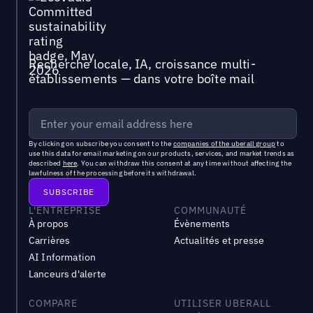
Recherche locale, IA, croissance multi-
établissements — dans votre boîte mail
By clicking on subscribe you consent to the
companies of the uberall group
to
use this data for email marketing on our products, services, and market trends as
described
here
. You can withdraw this consent at any time without affecting the
lawfulness of the processing before its withdrawal.
L'ENTREPRISE
COMMUNAUTÉ
À propos
Évènements
Carrières
Actualités et presse
AI Information
Lanceurs d'alerte
COMPARE
UTILISER UBERALL