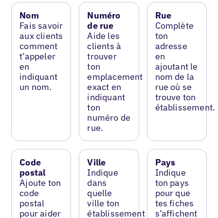
Nom
Numéro
Rue
Fais savoir
de rue
Complète
aux clients
Aide les
ton
comment
clients à
adresse
t’appeler
trouver
en
en
ton
ajoutant le
indiquant
emplacement
nom de la
un nom.
exact en
rue où se
indiquant
trouve ton
ton
établissement.
numéro de
rue.
Code
Ville
Pays
postal
Indique
Indique
Ajoute ton
dans
ton pays
code
quelle
pour que
postal
ville ton
tes fiches
pour aider
établissement
s’affichent