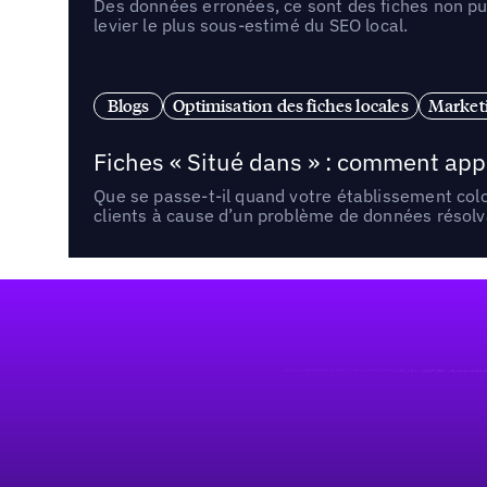
Des données erronées, ce sont des fiches non pub
levier le plus sous-estimé du SEO local.
Blogs
Optimisation des fiches locales
Marketi
Fiches « Situé dans » : comment app
Que se passe-t-il quand votre établissement co
clients à cause d’un problème de données résolv
Pied de page