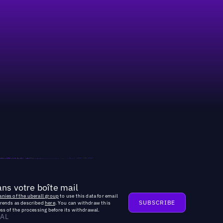
ns votre boîte mail
nies of the uberall group
to use this data for email
trends as described
here
. You can withdraw this
ss of the processing before its withdrawal.
AL