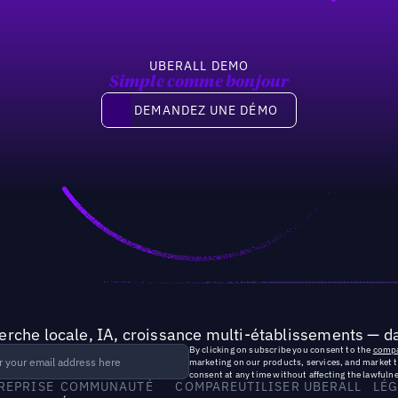
UBERALL DEMO
Simple comme bonjour
Demandez une démo
DEMANDEZ UNE DÉMO
rche locale, IA, croissance multi-établissements — da
By clicking on subscribe you consent to the
compa
marketing on our products, services, and market 
consent at any time without affecting the lawfulne
TREPRISE
COMMUNAUTÉ
COMPARE
UTILISER UBERALL
LÉG