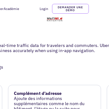
DEMANDER UNE
ter
Acadèmie
Login
DÉMO
eal-time traffic data for travelers and commuters. Uber
siness accurately when using in-app navigation.
gs
Complément d’adresse
Ajoute des informations
supplémentaires comme le nom du
bâtiment, l’étage ou la suite pour