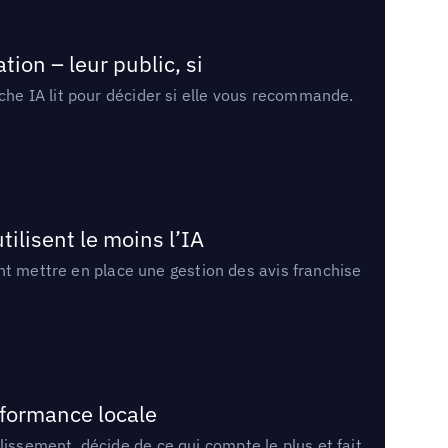
ion – leur public, si
rche IA lit pour décider si elle vous recommande.
tilisent le moins l’IA
ment mettre en place une gestion des avis franchise
rformance locale
lissement, décide de ce qui compte le plus et fait