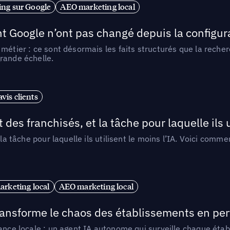
ng sur Google
AEO marketing local
t Google n’ont pas changé depuis la configurat
métier : ce sont désormais les faits structurés que la reche
rande échelle.
vis clients
 des franchisés, et la tâche pour laquelle ils u
 la tâche pour laquelle ils utilisent le moins l’IA. Voici com
arketing local
AEO marketing local
 transforme le chaos des établissements en pe
ance locale : un agent IA autonome qui surveille chaque étab